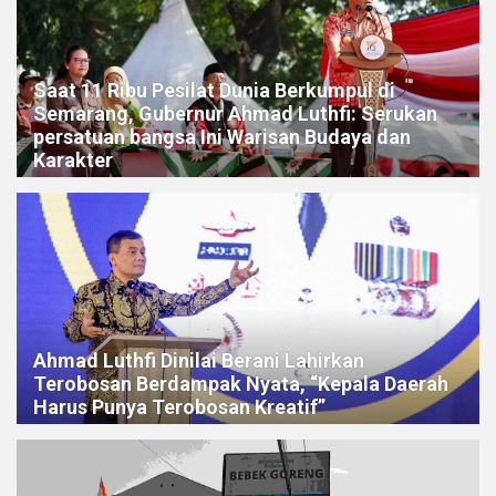
Saat 11 Ribu Pesilat Dunia Berkumpul di
Semarang, Gubernur Ahmad Luthfi: Serukan
persatuan bangsa Ini Warisan Budaya dan
Karakter
Ahmad Luthfi Dinilai Berani Lahirkan
Terobosan Berdampak Nyata, “Kepala Daerah
Harus Punya Terobosan Kreatif”