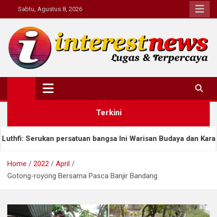
Skip
Sabtu, Agustus 8, 2026
to
content
Interestnews.or.id
Terkini
rsatuan bangsa Ini Warisan Budaya dan Karakter
A
Home
2022
April
Gotong-royong Bersama Pasca Banjir Bandang