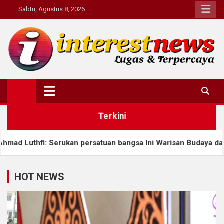
Skip
Sabtu, Agustus 8, 2026
to
content
Interestnews.or.id
Terkini
n persatuan bangsa Ini Warisan Budaya dan Karakter
HOT NEWS