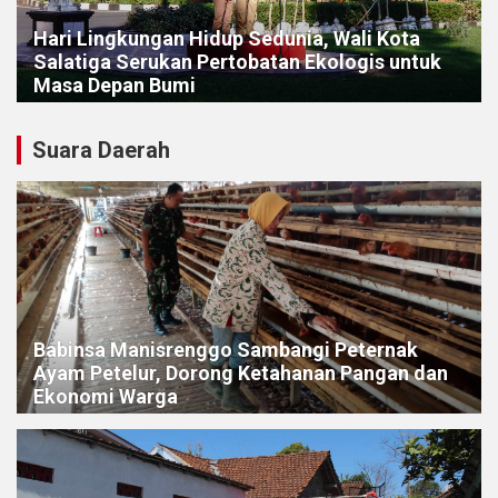
Hari Lingkungan Hidup Sedunia, Wali Kota
Salatiga Serukan Pertobatan Ekologis untuk
Masa Depan Bumi
Suara Daerah
Babinsa Manisrenggo Sambangi Peternak
Ayam Petelur, Dorong Ketahanan Pangan dan
Ekonomi Warga