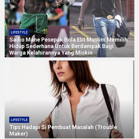
LIFESTYLE
Sadio Mane Pesepak Bola Elit Muslim Memilih
Hidup Sederhana Untuk Berdampak Bagi
Warga Kelahirannya Yang Miskin
LIFESTYLE
Tips Hadapi Si Pembuat Masalah (Trouble
Maker)