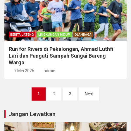
BERITA JATENG
LINGKUNGAN HIDUP
OLAHRAGA
Run for Rivers di Pekalongan, Ahmad Luthfi
Lari dan Punguti Sampah Sungai Bareng
Warga
7 Mei 2026
admin
Paginasi
1
2
3
Next
pos
Jangan Lewatkan