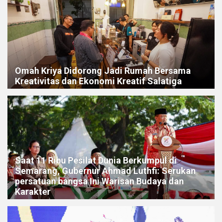
Omah Kriya Didorong Jadi Rumah Bersama
Kreativitas dan Ekonomi Kreatif Salatiga
Saat 11 Ribu Pesilat Dunia Berkumpul di
Semarang, Gubernur Ahmad Luthfi: Serukan
persatuan bangsa Ini Warisan Budaya dan
Karakter