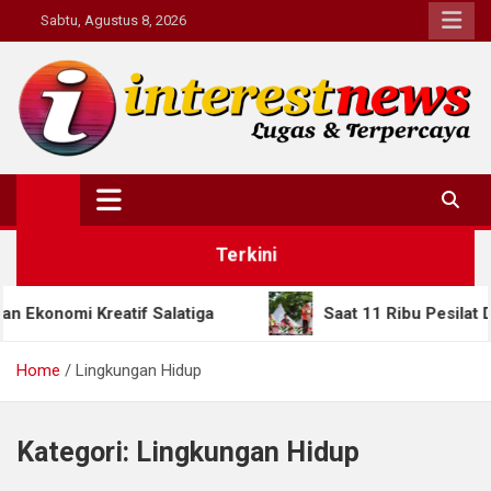
Skip
Sabtu, Agustus 8, 2026
to
content
Interestnews.or.id
Terkini
eatif Salatiga
Saat 11 Ribu Pesilat Dunia Berku
Home
Lingkungan Hidup
Kategori:
Lingkungan Hidup