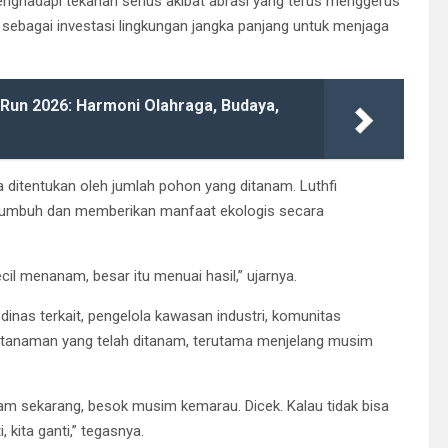
menghadapi tekanan serius akibat abrasi yang terus menggerus
sebagai investasi lingkungan jangka panjang untuk menjaga
Run 2026: Harmoni Olahraga, Budaya,
 ditentukan oleh jumlah pohon yang ditanam. Luthfi
umbuh dan memberikan manfaat ekologis secara
il menanam, besar itu menuai hasil,” ujarnya.
inas terkait, pengelola kawasan industri, komunitas
 tanaman yang telah ditanam, terutama menjelang musim
tanam sekarang, besok musim kemarau. Dicek. Kalau tidak bisa
 kita ganti,” tegasnya.