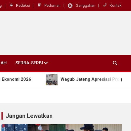
g
Redaksi
Pedoman
Sanggahan
Kontak
RAH
SERBA-SERBI
6
Wagub Jateng Apresiasi Program SEJUTA MIJEL, 
Jangan Lewatkan