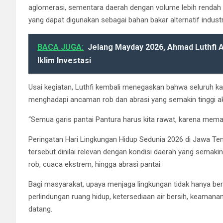
aglomerasi, sementara daerah dengan volume lebih rendah 
yang dapat digunakan sebagai bahan bakar alternatif indust
BACA JUGA:
Jelang Mayday 2026, Ahmad Luthfi A
Iklim Investasi
Usai kegiatan, Luthfi kembali menegaskan bahwa seluruh k
menghadapi ancaman rob dan abrasi yang semakin tinggi aki
“Semua garis pantai Pantura harus kita rawat, karena meman
Peringatan Hari Lingkungan Hidup Sedunia 2026 di Jawa T
tersebut dinilai relevan dengan kondisi daerah yang semakin
rob, cuaca ekstrem, hingga abrasi pantai.
Bagi masyarakat, upaya menjaga lingkungan tidak hanya ber
perlindungan ruang hidup, ketersediaan air bersih, keaman
datang.