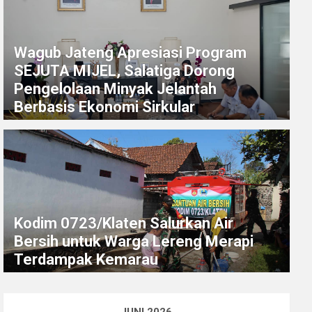
Wagub Jateng Apresiasi Program
SEJUTA MIJEL, Salatiga Dorong
Pengelolaan Minyak Jelantah
Berbasis Ekonomi Sirkular
Kodim 0723/Klaten Salurkan Air
Bersih untuk Warga Lereng Merapi
Terdampak Kemarau