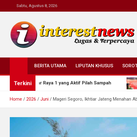
Skip
Sabtu, Agustus 8, 2026
to
content
Interestnews.or.id
BERITA UTAMA
LIPUTAN KHUSUS
SORO
Terkini
Pasar Raya 1 yang Aktif Pilah Sampah
Jateng Capa
Home
2026
Juni
Mageri Segoro, Ikhtiar Jateng Menahan Ab