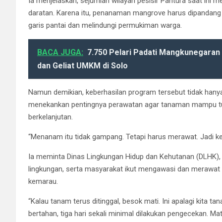
Ia menjelaskan, sejumlah wilayah pesisir Pantura saat ini 
daratan. Karena itu, penanaman mangrove harus dipandang 
garis pantai dan melindungi permukiman warga.
BACA JUGA:
7.750 Pelari Padati Mangkunegaran 
dan Geliat UMKM di Solo
Namun demikian, keberhasilan program tersebut tidak hanya
menekankan pentingnya perawatan agar tanaman mampu t
berkelanjutan.
“Menanam itu tidak gampang. Tetapi harus merawat. Jadi kec
Ia meminta Dinas Lingkungan Hidup dan Kehutanan (DLHK), d
lingkungan, serta masyarakat ikut mengawasi dan merawat
kemarau.
“Kalau tanam terus ditinggal, besok mati. Ini apalagi kita 
bertahan, tiga hari sekali minimal dilakukan pengecekan. Mati,