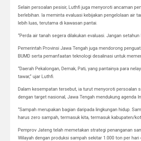
Selain persoalan pesisir, Luthfi juga menyoroti ancaman p
berlebihan. Ia meminta evaluasi kebijakan pengelolaan air 
lebih luas, terutama di kawasan pantai.
“Perda air tanah segera dilakukan evaluasi. Jangan setahun k
Pemerintah Provinsi Jawa Tengah juga mendorong penguat
BUMD serta pemanfaatan teknologi desalinasi untuk memenu
“Daerah Pekalongan, Demak, Pati, yang pantainya para nelayan
tawar,” ujar Luthfi.
Dalam kesempatan tersebut, ia turut menyoroti persoalan 
dengan target nasional, Jawa Tengah mendukung agenda I
“Sampah merupakan bagian daripada lingkungan hidup. Samp
harus zero sampah, termasuk kita, termasuk kabupaten/kota
Pemprov Jateng telah memetakan strategi penanganan sam
Wilayah dengan produksi sampah sekitar 1.000 ton per har