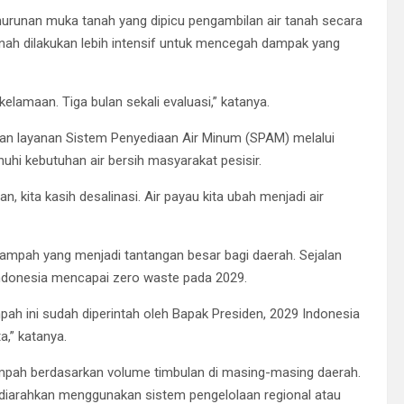
enurunan muka tanah yang dipicu pengambilan air tanah secara
tanah dilakukan lebih intensif untuk mencegah dampak yang
elamaan. Tiga bulan sekali evaluasi,” katanya.
an layanan Sistem Penyediaan Air Minum (SPAM) melalui
hi kebutuhan air bersih masyarakat pesisir.
, kita kasih desalinasi. Air payau kita ubah menjadi air
sampah yang menjadi tantangan besar bagi daerah. Sejalan
ndonesia mencapai zero waste pada 2029.
ah ini sudah diperintah oleh Bapak Presiden, 2029 Indonesia
,” katanya.
pah berdasarkan volume timbulan di masing-masing daerah.
i diarahkan menggunakan sistem pengelolaan regional atau