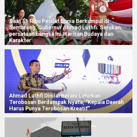
Saat 11 Ribu Pesilat Dunia Berkumpul di
Semarang, Gubernur Ahmad Luthfi: Serukan
persatuan bangsa Ini Warisan Budaya dan
Karakter
Ahmad Luthfi Dinilai Berani Lahirkan
Terobosan Berdampak Nyata, “Kepala Daerah
Harus Punya Terobosan Kreatif”