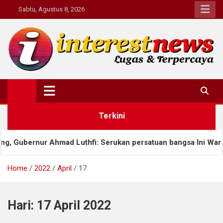
Skip
Sabtu, Agustus 8, 2026
to
content
Interestnews.or.id
Terkini
Gubernur Ahmad Luthfi: Serukan persatuan bangsa Ini Warisan 
Home
2022
April
17
Hari:
17 April 2022