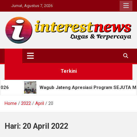
Skip
Jumat, Agustus 7, 2026
to
content
Interestnews.or.id
Terkini
Wagub Jateng Apresiasi Program SEJUTA MIJEL, Salat
Home
2022
April
20
Hari:
20 April 2022