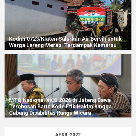
Kodim 0723/Klaten Salurkan Air Bersih untuk
Warga Lereng Merapi Terdampak Kemarau
MTQ Nasional XXXI 2026 di Jateng Bawa
Terobosan Baru: Kode Etik Hakim hingga
Cabang Disabilitas Rungu Wicara
APRIL 2022