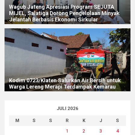
Wagub Jateng Apresiasi Program SEJUTA
MIJEL, Salatiga Dorong Pengelolaan Minyak
Jelantah Berbasis Ekonomi Sirkular
Kodim 0723/Klaten Salurkan Air Bersih untuk
Warga Lereng Merapi Terdampak Kemarau
JULI 2026
M
S
S
R
K
J
S
1
2
3
4