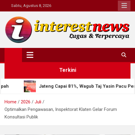
Skip
Sabtu, Agustus 8, 2026
to
content
Interestnews.or.id
Terkini
ateng Capai 81%, Wagub Taj Yasin Pacu Percepatan Sensus Ek
Home
2026
Juli
Optimalkan Pengawasan, Inspektorat Klaten Gelar Forum
Konsultasi Publik