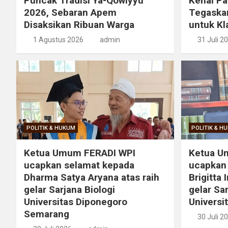
Puncak Tradisi Ya-Qowiyyu
Kenal Pa
2026, Sebaran Apem
Tegaskan
Disaksikan Ribuan Warga
untuk Kl
1 Agustus 2026
admin
31 Juli 2
POLITIK & HUKUM
POLITIK & H
Ketua Umum FERADI WPI
Ketua U
ucapkan selamat kepada
ucapkan
Dharma Satya Aryana atas raih
Brigitta 
gelar Sarjana Biologi
gelar Sa
Universitas Diponegoro
Universi
Semarang
30 Juli 2