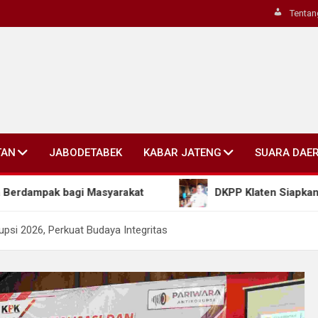
Tentan
TAN
JABODETABEK
KABAR JATENG
SUARA DAE
gi Masyarakat
DKPP Klaten Siapkan Penguatan Pro
upsi 2026, Perkuat Budaya Integritas