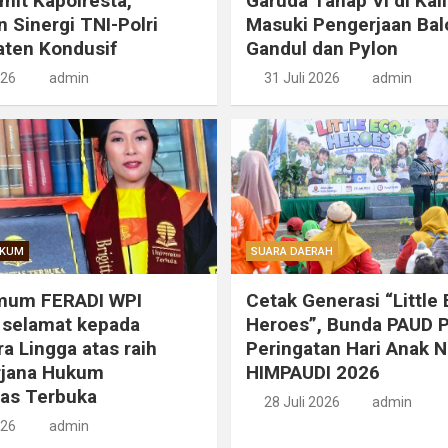
mit Kapolresta,
Garuda Tahap VI di Kal
 Sinergi TNI-Polri
Masuki Pengerjaan Bal
aten Kondusif
Gandul dan Pylon
026
admin
31 Juli 2026
admin
UKUM
SUARA DAERAH
mum FERADI WPI
Cetak Generasi “Little
 selamat kepada
Heroes”, Bunda PAUD 
Ira Lingga atas raih
Peringatan Hari Anak N
rjana Hukum
HIMPAUDI 2026
tas Terbuka
28 Juli 2026
admin
026
admin