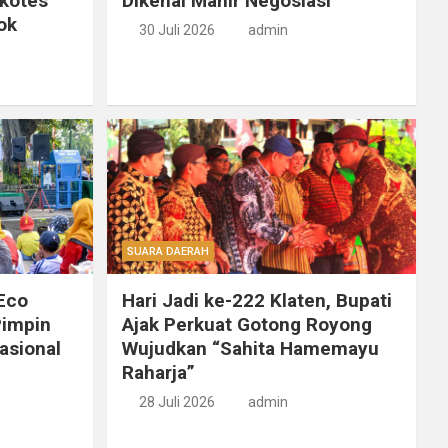
ikotes
Dikenal Mahir Negosiasi
ok
30 Juli 2026
admin
SUARA DAERAH
 Eco
Hari Jadi ke-222 Klaten, Bupati
Pimpin
Ajak Perkuat Gotong Royong
asional
Wujudkan “Sahita Hamemayu
Raharja”
28 Juli 2026
admin