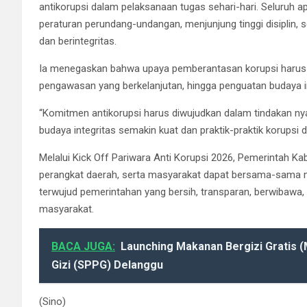
antikorupsi dalam pelaksanaan tugas sehari-hari. Seluruh a
peraturan perundang-undangan, menjunjung tinggi disiplin, 
dan berintegritas.
Ia menegaskan bahwa upaya pemberantasan korupsi harus di
pengawasan yang berkelanjutan, hingga penguatan budaya in
“Komitmen antikorupsi harus diwujudkan dalam tindakan nyat
budaya integritas semakin kuat dan praktik-praktik korupsi d
Melalui Kick Off Pariwara Anti Korupsi 2026, Pemerintah Ka
perangkat daerah, serta masyarakat dapat bersama-sama 
terwujud pemerintahan yang bersih, transparan, berwibaw
masyarakat.
BACA JUGA:
Launching Makanan Bergizi Gratis 
Gizi (SPPG) Delanggu
(Sino)