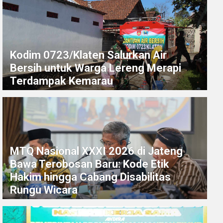
Kodim 0723/Klaten Salurkan Air
Bersih untuk Warga Lereng Merapi
Terdampak Kemarau
MTQ Nasional XXXI 2026 di Jateng
Bawa Terobosan Baru: Kode Etik
Hakim hingga Cabang Disabilitas
Rungu Wicara