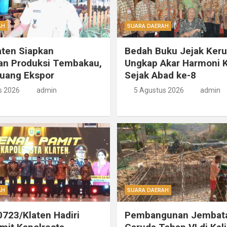
AH
SUARA DAERAH
ten Siapkan
Bedah Buku Jejak Ker
an Produksi Tembakau,
Ungkap Akar Harmoni K
luang Ekspor
Sejak Abad ke-8
s 2026
admin
5 Agustus 2026
admin
AH
SUARA DAERAH
723/Klaten Hadiri
Pembangunan Jembat