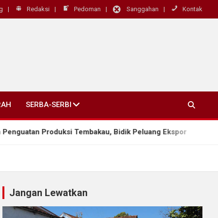
g
Redaksi
Pedoman
Sanggahan
Kontak
RAH
SERBA-SERBI
duksi Tembakau, Bidik Peluang Ekspor
Kodim 072
Jangan Lewatkan