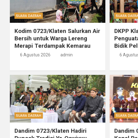
SUARA DAERAH
SUARA DAER
Kodim 0723/Klaten Salurkan Air
DKPP Kla
Bersih untuk Warga Lereng
Penguat
Merapi Terdampak Kemarau
Bidik Pe
6 Agustus 2026
admin
6 Agustu
SUARA DAERAH
SUARA DAER
Dandim 0723/Klaten Hadiri
Dandim 0