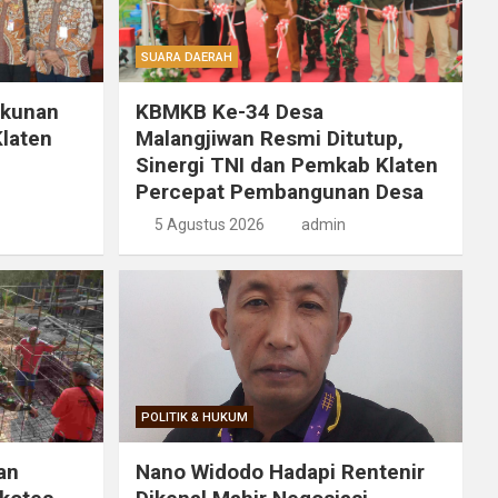
SUARA DAERAH
ukunan
KBMKB Ke-34 Desa
laten
Malangjiwan Resmi Ditutup,
Sinergi TNI dan Pemkab Klaten
Percepat Pembangunan Desa
5 Agustus 2026
admin
POLITIK & HUKUM
an
Nano Widodo Hadapi Rentenir