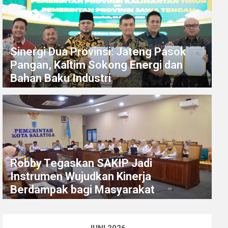
Sinergi Dua Provinsi: Jateng Pasok
Pangan, Kaltim Sokong Energi dan
Bahan Baku Industri
Robby Tegaskan SAKIP Jadi
Instrumen Wujudkan Kinerja
Berdampak bagi Masyarakat