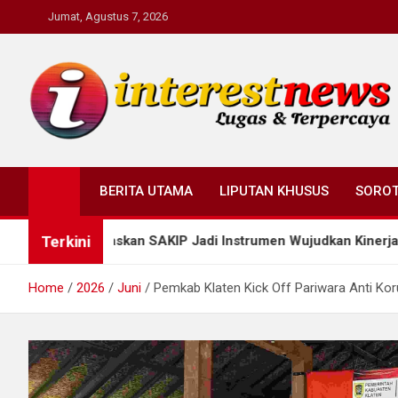
Skip
Jumat, Agustus 7, 2026
to
content
Interestnews.or.id
BERITA UTAMA
LIPUTAN KHUSUS
SORO
Terkini
gaskan SAKIP Jadi Instrumen Wujudkan Kinerja Berdampak ba
Home
2026
Juni
Pemkab Klaten Kick Off Pariwara Anti Kor