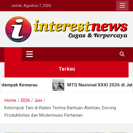
Skip
Jumat, Agustus 7, 2026
to
content
Interestnews.or.id
Terkini
MTQ Nasional XXXI 2026 di Jateng Bawa Terobosa
Home
2026
Juni
Kelompok Tani di Klaten Terima Bantuan Alsintan, Dorong
Produktivitas dan Modernisasi Pertanian