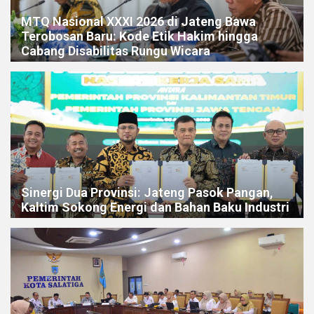
MTQ Nasional XXXI 2026 di Jateng Bawa
Terobosan Baru: Kode Etik Hakim hingga
Cabang Disabilitas Rungu Wicara
Sinergi Dua Provinsi: Jateng Pasok Pangan,
Kaltim Sokong Energi dan Bahan Baku Industri