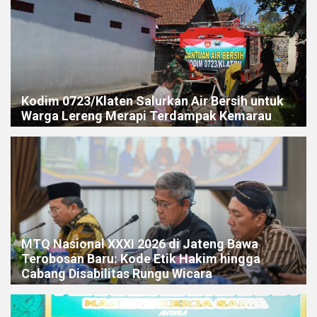
Kodim 0723/Klaten Salurkan Air Bersih untuk
Warga Lereng Merapi Terdampak Kemarau
MTQ Nasional XXXI 2026 di Jateng Bawa
Terobosan Baru: Kode Etik Hakim hingga
Cabang Disabilitas Rungu Wicara