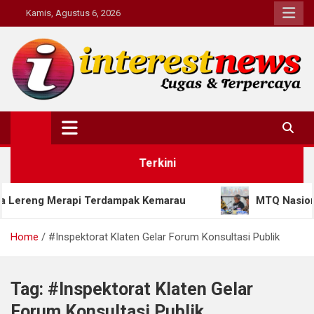
Skip
Kamis, Agustus 6, 2026
to
content
Interestnews.or.id
Terkini
eng Merapi Terdampak Kemarau
MTQ Nasional XXXI
Home
#Inspektorat Klaten Gelar Forum Konsultasi Publik
Tag:
#Inspektorat Klaten Gelar
Forum Konsultasi Publik