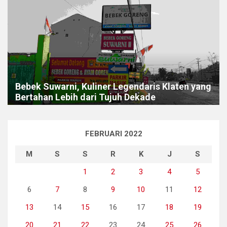
Bebek Suwarni, Kuliner Legendaris Klaten yang
Bertahan Lebih dari Tujuh Dekade
FEBRUARI 2022
M
S
S
R
K
J
S
1
2
3
4
5
6
7
8
9
10
11
12
13
14
15
16
17
18
19
20
21
22
23
24
25
26