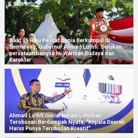
Saat 11 Ribu Pesilat Dunia Berkumpul di
Semarang, Gubernur Ahmad Luthfi: Serukan
persatuan bangsa Ini Warisan Budaya dan
Karakter
Ahmad Luthfi Dinilai Berani Lahirkan
Terobosan Berdampak Nyata, “Kepala Daerah
Harus Punya Terobosan Kreatif”