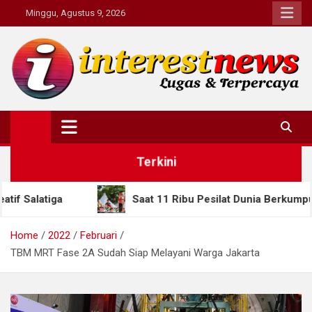
Skip
Minggu, Agustus 9, 2026
to
content
Interestnews.or.id
Terkini
Saat 11 Ribu Pesilat Dunia Berkumpul di Semarang, G
Home
2022
Februari
TBM MRT Fase 2A Sudah Siap Melayani Warga Jakarta