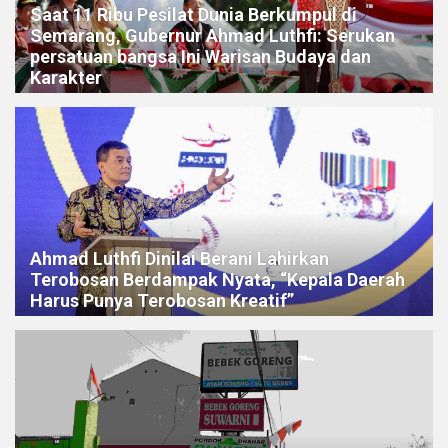
Saat 11 Ribu Pesilat Dunia Berkumpul di
Semarang, Gubernur Ahmad Luthfi: Serukan
persatuan bangsa Ini Warisan Budaya dan
Karakter
Ahmad Luthfi Dinilai Berani Lahirkan
Terobosan Berdampak Nyata, “Kepala Daerah
Harus Punya Terobosan Kreatif”