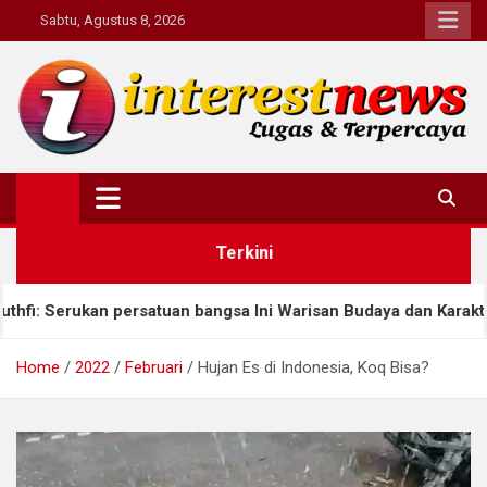
Skip
Sabtu, Agustus 8, 2026
to
content
Interestnews.or.id
Terkini
rsatuan bangsa Ini Warisan Budaya dan Karakter
A
Home
2022
Februari
Hujan Es di Indonesia, Koq Bisa?