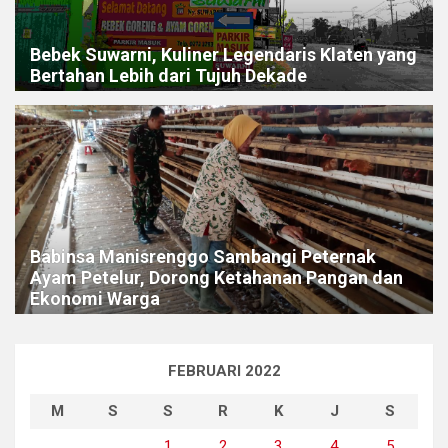
Bebek Suwarni, Kuliner Legendaris Klaten yang
Bertahan Lebih dari Tujuh Dekade
Babinsa Manisrenggo Sambangi Peternak
Ayam Petelur, Dorong Ketahanan Pangan dan
Ekonomi Warga
FEBRUARI 2022
M
S
S
R
K
J
S
1
2
3
4
5