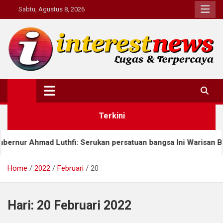
Skip
Sabtu, Agustus 8, 2026
to
content
Interestnews.or.id
Terkini
Ahmad Luthfi: Serukan persatuan bangsa Ini Warisan Budaya da
Home
2022
Februari
20
Hari:
20 Februari 2022