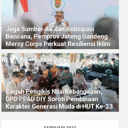
Jaga Sumber Air dan Antisipasi
Bencana, Pemprov Jateng Gandeng
Mercy Corps Perkuat Resiliensi Iklim
Cegah Pengikis Nilai Kebangsaan,
DPD PPAD DIY Soroti Pembinaan
Karakter Generasi Muda di HUT Ke-23