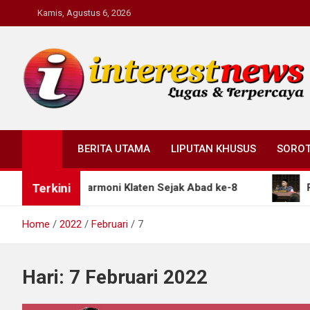
Skip
Kamis, Agustus 6, 2026
to
content
Interestnews.or.id
BERITA UTAMA
LIPUTAN KHUSUS
SORO
Terkini
ap Akar Harmoni Klaten Sejak Abad ke-8
Pemprov
Home
2022
Februari
7
Hari:
7 Februari 2022