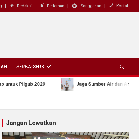
g
Redaksi
Pedoman
Sanggahan
Kontak
RAH
SERBA-SERBI
 Pilgub 2029
Jaga Sumber Air dan Antisipasi Be
Jangan Lewatkan