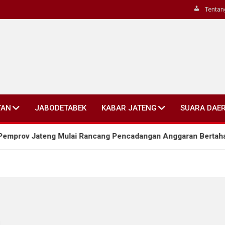
Tentan
TAN
JABODETABEK
KABAR JATENG
SUARA DAE
 Jateng Mulai Rancang Pencadangan Anggaran Bertahap untuk