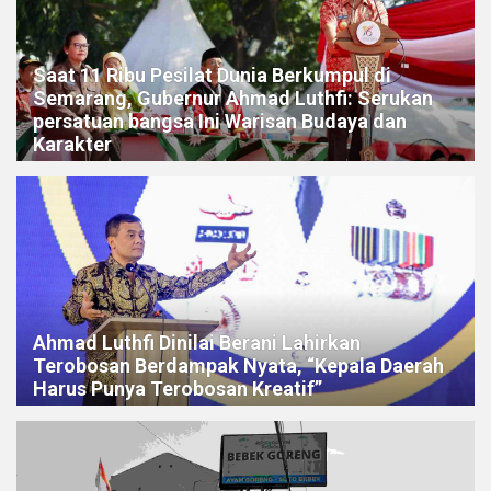
Saat 11 Ribu Pesilat Dunia Berkumpul di
Semarang, Gubernur Ahmad Luthfi: Serukan
persatuan bangsa Ini Warisan Budaya dan
Karakter
Ahmad Luthfi Dinilai Berani Lahirkan
Terobosan Berdampak Nyata, “Kepala Daerah
Harus Punya Terobosan Kreatif”