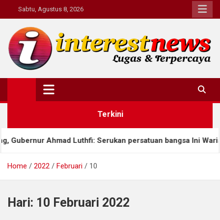
Skip
Sabtu, Agustus 8, 2026
to
content
Interestnews.or.id
Terkini
bernur Ahmad Luthfi: Serukan persatuan bangsa Ini Warisan Bu
Home
2022
Februari
10
Hari:
10 Februari 2022