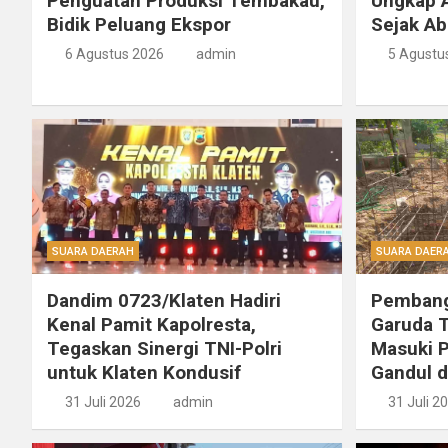
Penguatan Produksi Tembakau,
Ungkap A
Bidik Peluang Ekspor
Sejak Ab
6 Agustus 2026
admin
5 Agustu
SUARA DAERAH
SUARA DAER
Dandim 0723/Klaten Hadiri
Pembang
Kenal Pamit Kapolresta,
Garuda T
Tegaskan Sinergi TNI-Polri
Masuki P
untuk Klaten Kondusif
Gandul d
31 Juli 2026
admin
31 Juli 2