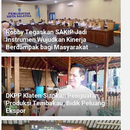
Robby Tegaskan SAKIP Jadi
Instrumen Wujudkan Kinerja
Berdampak bagi Masyarakat
DKPP Klaten Siapkan Penguatan
Produksi Tembakau, Bidik Peluang
Ekspor