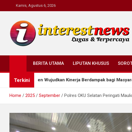
Skip
Kamis, Agustus 6, 2026
to
content
Interestnews.or.id
BERITA UTAMA
LIPUTAN KHUSUS
SORO
Terkini
trumen Wujudkan Kinerja Berdampak bagi Masyarakat
Home
2025
September
Polres OKU Selatan Peringati Maul