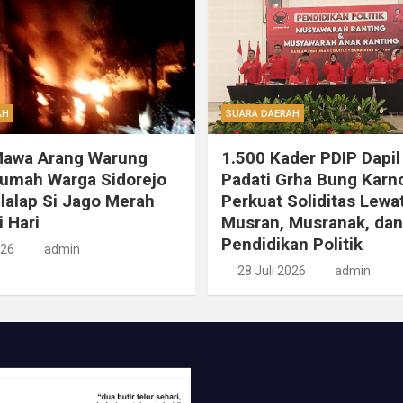
AH
SUARA DAERAH
Mawa Arang Warung
1.500 Kader PDIP Dapil
Rumah Warga Sidorejo
Padati Grha Bung Karn
ilalap Si Jago Merah
Perkuat Soliditas Lewa
i Hari
Musran, Musranak, dan
Pendidikan Politik
026
admin
28 Juli 2026
admin