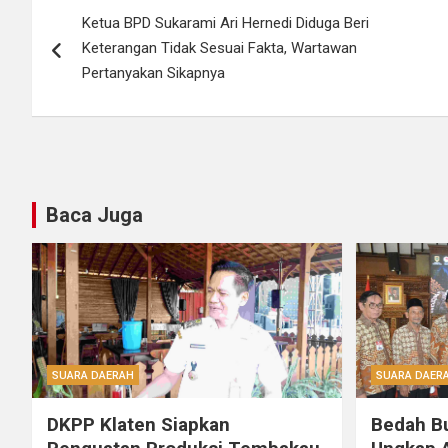
Navigasi
Ketua BPD Sukarami Ari Hernedi Diduga Beri
pos
Keterangan Tidak Sesuai Fakta, Wartawan
Pertanyakan Sikapnya
Baca Juga
SUARA DAERAH
SUARA DAER
DKPP Klaten Siapkan
Bedah B