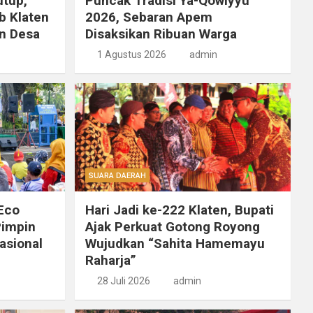
utup,
Puncak Tradisi Ya-Qowiyyu
b Klaten
2026, Sebaran Apem
n Desa
Disaksikan Ribuan Warga
1 Agustus 2026
admin
SUARA DAERAH
 Eco
Hari Jadi ke-222 Klaten, Bupati
Pimpin
Ajak Perkuat Gotong Royong
asional
Wujudkan “Sahita Hamemayu
Raharja”
28 Juli 2026
admin