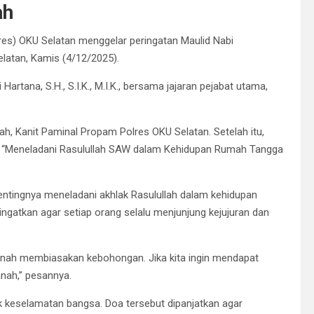
ah
res) OKU Selatan menggelar peringatan Maulid Nabi
atan, Kamis (4/12/2025).
artana, S.H., S.I.K., M.I.K., bersama jajaran pejabat utama,
ah, Kanit Paminal Propam Polres OKU Selatan. Setelah itu,
a “Meneladani Rasulullah SAW dalam Kehidupan Rumah Tangga
tingnya meneladani akhlak Rasulullah dalam kehidupan
ingatkan agar setiap orang selalu menjunjung kejujuran dan
rnah membiasakan kebohongan. Jika kita ingin mendapat
nah,” pesannya.
k keselamatan bangsa. Doa tersebut dipanjatkan agar