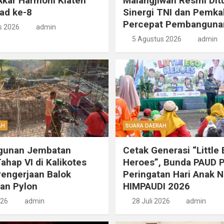
kar Harmoni Klaten
Malangjiwan Resmi Dit
ad ke-8
Sinergi TNI dan Pemka
Percepat Pembanguna
s 2026
admin
5 Agustus 2026
admin
AH
SUARA DAERAH
unan Jembatan
Cetak Generasi “Little
ahap VI di Kalikotes
Heroes”, Bunda PAUD 
engerjaan Balok
Peringatan Hari Anak N
an Pylon
HIMPAUDI 2026
026
admin
28 Juli 2026
admin