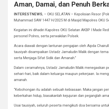
Aman, Damai, dan Penuh Berk
INTERESTNEWS
, – OKU SELATAN – Kepolisian Resor (Pol
Muhammad SAW 1447 H/2025 M di Masjid Mapolres OKU Sel
Kegiatan ini dihadiri Kapolres OKU Selatan AKBP I Made Redi H
personel Polres, serta perwakilan Polsek.
Acara diawali dengan lantunan pengajian oleh Aipda Chairull
tausiyah disampaikan Ustadz Jamaludin Malik dengan tem
serta Menjaga Sifat Sidik dan Amanah.”
Dalam ceramahnya, Ustadz Jamaludin Malik menegaskan pen
sehari-hari, baik dalam keluarga maupun pekerjaan. Ia meng
amanah.
“Kebohongan itu adalah sebuah kebiasaan. Maka jangan pe
keberkahan hidup, biasakanlah kejujuran dan peganglah ama
Usai tausiyah, seluruh peserta mengikuti doa bersama untu