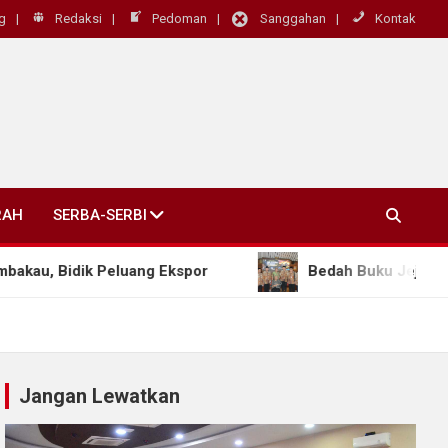
g
Redaksi
Pedoman
Sanggahan
Kontak
RAH
SERBA-SERBI
Peluang Ekspor
Bedah Buku Jejak Kerukunan Ungk
Jangan Lewatkan