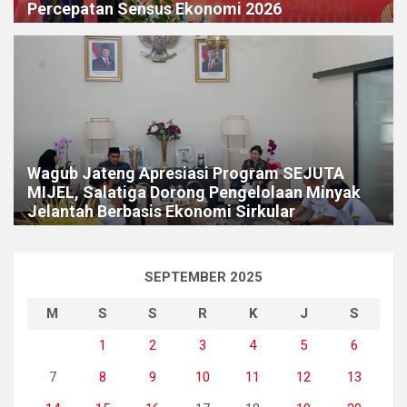
Percepatan Sensus Ekonomi 2026
Wagub Jateng Apresiasi Program SEJUTA
MIJEL, Salatiga Dorong Pengelolaan Minyak
Jelantah Berbasis Ekonomi Sirkular
SEPTEMBER 2025
M
S
S
R
K
J
S
1
2
3
4
5
6
7
8
9
10
11
12
13