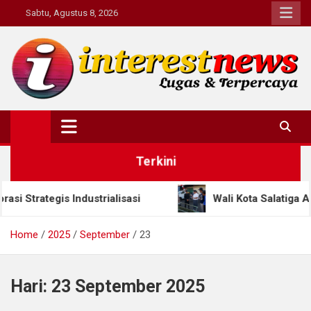
Skip
Sabtu, Agustus 8, 2026
to
content
Interestnews.or.id
Terkini
ategis Industrialisasi
Wali Kota Salatiga Apresias
Home
2025
September
23
Hari:
23 September 2025