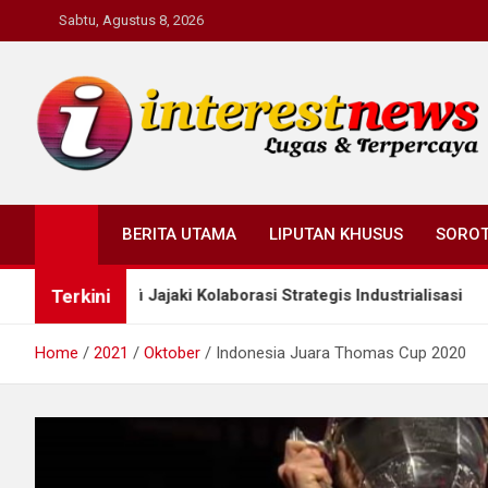
Skip
Sabtu, Agustus 8, 2026
to
content
Interestnews.or.id
BERITA UTAMA
LIPUTAN KHUSUS
SORO
Terkini
fi Jajaki Kolaborasi Strategis Industrialisasi
Wali
Home
2021
Oktober
Indonesia Juara Thomas Cup 2020