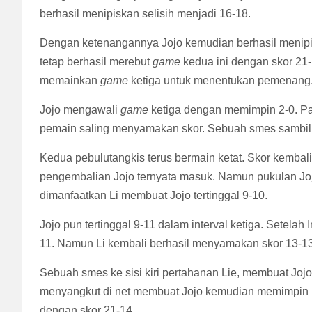
berhasil menipiskan selisih menjadi 16-18.
Dengan ketenangannya Jojo kemudian berhasil menipis
tetap berhasil merebut
game
kedua ini dengan skor 21-
memainkan
game
ketiga untuk menentukan pemenang
Jojo mengawali
game
ketiga dengan memimpin 2-0. Pa
pemain saling menyamakan skor. Sebuah smes sambil 
Kedua pebulutangkis terus bermain ketat. Skor kembal
pengembalian Jojo ternyata masuk. Namun pukulan Joj
dimanfaatkan Li membuat Jojo tertinggal 9-10.
Jojo pun tertinggal 9-11 dalam interval ketiga. Setelah
11. Namun Li kembali berhasil menyamakan skor 13-13
Sebuah smes ke sisi kiri pertahanan Lie, membuat Joj
menyangkut di net membuat Jojo kemudian memimpin 
dengan skor 21-14.