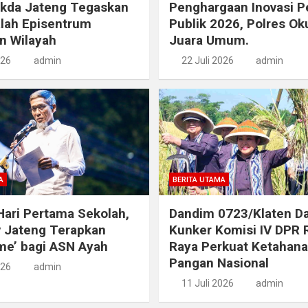
ekda Jateng Tegaskan
Penghargaan Inovasi P
lah Episentrum
Publik 2026, Polres Ok
n Wilayah
Juara Umum.
026
admin
22 Juli 2026
admin
A
BERITA UTAMA
ari Pertama Sekolah,
Dandim 0723/Klaten D
 Jateng Terapkan
Kunker Komisi IV DPR 
ime’ bagi ASN Ayah
Raya Perkuat Ketahan
Pangan Nasional
026
admin
11 Juli 2026
admin