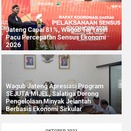
Jateng Capai 81%, Wagub Taj Yasin
Pacu Percepatan Sensus Ekonomi
2026
Wagub Jateng Apresiasi Program
SEJUTA MIJEL, Salatiga Dorong
Pengelolaan Minyak Jelantah
Berbasis Ekonomi Sirkular