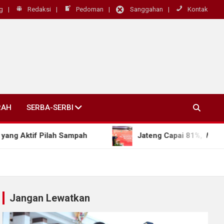
g
Redaksi
Pedoman
Sanggahan
Kontak
RAH
SERBA-SERBI
ah Sampah
Jateng Capai 81%, Wagub Taj Yasin Pa
Jangan Lewatkan