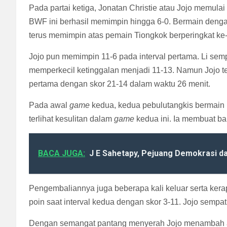
Pada partai ketiga, Jonatan Christie atau Jojo memula
BWF ini berhasil memimpin hingga 6-0. Bermain denga
terus memimpin atas pemain Tiongkok berperingkat ke-6
Jojo pun memimpin 11-6 pada interval pertama. Li se
memperkecil ketinggalan menjadi 11-13. Namun Jojo t
pertama dengan skor 21-14 dalam waktu 26 menit.
Pada awal
game
kedua, kedua pebulutangkis bermain i
terlihat kesulitan dalam
game
kedua ini. Ia membuat ban
BACA JUGA:
J E Sahetapy, Pejuang Demokrasi da
Pengembaliannya juga beberapa kali keluar serta kera
poin saat interval kedua dengan skor 3-11. Jojo sempa
Dengan semangat pantang menyerah Jojo menambah an