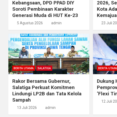
Kebangsaan, DPD PPAD DIY
2026, S
Soroti Pembinaan Karakter
Kota Ada
Generasi Muda di HUT Ke-23
Kemajua
5 Agustus 2026
admin
23 Juli 2
BERITA UTAMA
SALATIGA
BERITA UTAM
Rakor Bersama Gubernur,
Dukung H
Salatiga Perkuat Komitmen
Pemprov
Lindungi LP2B dan Tata Kelola
‘Flexi T
Sampah
12 Juli 2
13 Juli 2026
admin