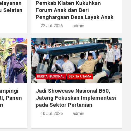
elayanan
Pemkab Klaten Kukuhkan
u Selatan
Forum Anak dan Beri
Penghargaan Desa Layak Anak
22 Juli 2026
admin
BERITA NASIONAL
BERITA UTAMA
ampingi
Jadi Showcase Nasional B50,
RI, Panen
Jateng Fokuskan Implementasi
an
pada Sektor Pertanian
10 Juli 2026
admin