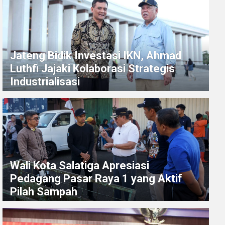
Jateng Bidik Investasi IKN, Ahmad
Luthfi Jajaki Kolaborasi Strategis
Industrialisasi
Wali Kota Salatiga Apresiasi
Pedagang Pasar Raya 1 yang Aktif
Pilah Sampah