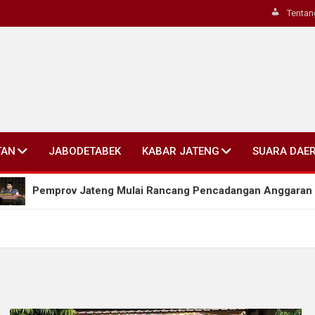
Tentan
TAN
JABODETABEK
KABAR JATENG
SUARA DAE
mprov Jateng Mulai Rancang Pencadangan Anggaran Bertahap