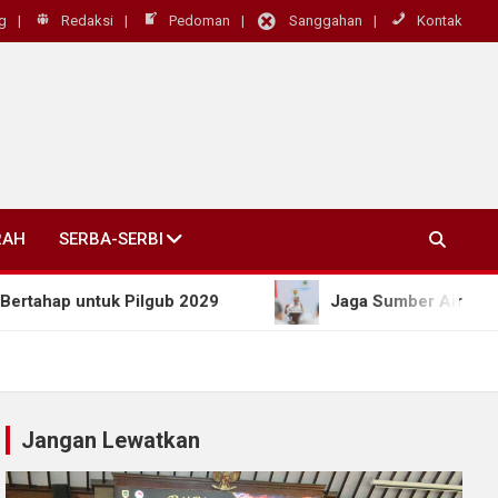
g
Redaksi
Pedoman
Sanggahan
Kontak
RAH
SERBA-SERBI
 untuk Pilgub 2029
Jaga Sumber Air dan Antisipa
Jangan Lewatkan