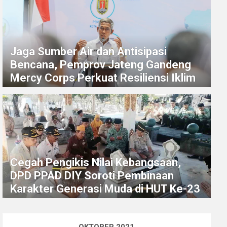
Jaga Sumber Air dan Antisipasi
Bencana, Pemprov Jateng Gandeng
Mercy Corps Perkuat Resiliensi Iklim
Cegah Pengikis Nilai Kebangsaan,
DPD PPAD DIY Soroti Pembinaan
Karakter Generasi Muda di HUT Ke-23