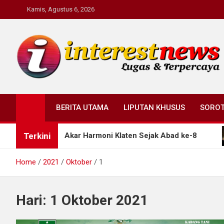
Skip
Kamis, Agustus 6, 2026
to
content
Interestnews.or.id
BERITA UTAMA
LIPUTAN KHUSUS
SORO
Terkini
 Ungkap Akar Harmoni Klaten Sejak Abad ke-8
Pe
Home
2021
Oktober
1
Hari:
1 Oktober 2021