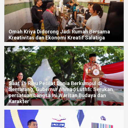
Omah Kriya Didorong Jadi Rumah Bersama
Kreativitas dan Ekonomi Kreatif Salatiga
Saat 11 Ribu Pesilat Dunia Berkumpul di
Semarang, Gubernur Ahmad Luthfi: Serukan
persatuan bangsa Ini Warisan Budaya dan
Karakter