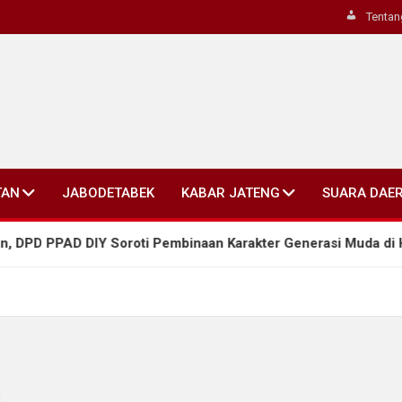
Tentan
TAN
JABODETABEK
KABAR JATENG
SUARA DAE
PPAD DIY Soroti Pembinaan Karakter Generasi Muda di HUT Ke