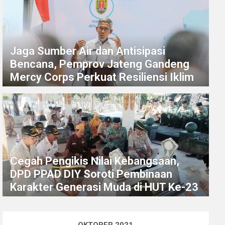
Jaga Sumber Air dan Antisipasi
Bencana, Pemprov Jateng Gandeng
Mercy Corps Perkuat Resiliensi Iklim
Cegah Pengikis Nilai Kebangsaan,
DPD PPAD DIY Soroti Pembinaan
Karakter Generasi Muda di HUT Ke-23