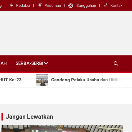
g
Redaksi
Pedoman
Sanggahan
Kontak
RAH
SERBA-SERBI
-23
Gandeng Pelaku Usaha dan UMKK, Pemkot Sala
Jangan Lewatkan