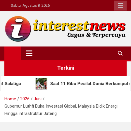
Skip
Sabtu, Agustus 8, 2026
to
content
Interestnews.or.id
Terkini
Saat 11 Ribu Pesilat Dunia Berkumpul di Semarang, Guber
Home
2026
Juni
Gubernur Luthfi Buka Investasi Global, Malaysia Bidik Energi
Hingga infrastruktur Jateng