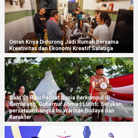
Omah Kriya Didorong Jadi Rumah Bersama
Kreativitas dan Ekonomi Kreatif Salatiga
Saat 11 Ribu Pesilat Dunia Berkumpul di
Semarang, Gubernur Ahmad Luthfi: Serukan
persatuan bangsa Ini Warisan Budaya dan
Karakter