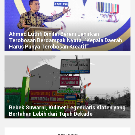
Ahmad Luthfi Dinilai Berani Lahirkan
Terobosan Berdampak Nyata, “Kepala Daerah
Harus Punya Terobosan Kreatif”
Bebek Suwarni, Kuliner Legendaris Klaten yang
Bertahan Lebih dari Tujuh Dekade