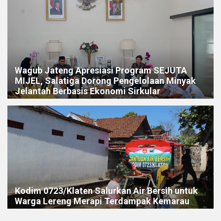
Wagub Jateng Apresiasi Program SEJUTA
MIJEL, Salatiga Dorong Pengelolaan Minyak
Jelantah Berbasis Ekonomi Sirkular
Kodim 0723/Klaten Salurkan Air Bersih untuk
Warga Lereng Merapi Terdampak Kemarau