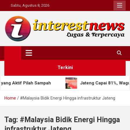
Skip
Sabtu, Agustus 8, 2026
to
content
Interestnews.or.id
Terkini
Aktif Pilah Sampah
Jateng Capai 81%, Wagub Taj 
Home
#Malaysia Bidik Energi Hingga infrastruktur Jateng
Tag:
#Malaysia Bidik Energi Hingga
infrastruktur Jateng