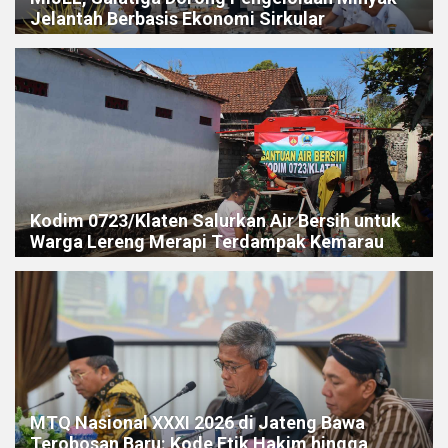
Jelantah Berbasis Ekonomi Sirkular
Kodim 0723/Klaten Salurkan Air Bersih untuk
Warga Lereng Merapi Terdampak Kemarau
MTQ Nasional XXXI 2026 di Jateng Bawa
Terobosan Baru: Kode Etik Hakim hingga