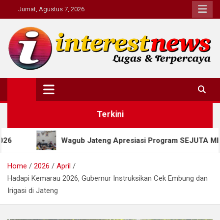
Skip
Jumat, Agustus 7, 2026
to
content
Interestnews.or.id
Terkini
agub Jateng Apresiasi Program SEJUTA MIJEL, Salatiga Dorong
Home
2026
April
Hadapi Kemarau 2026, Gubernur Instruksikan Cek Embung dan
Irigasi di Jateng