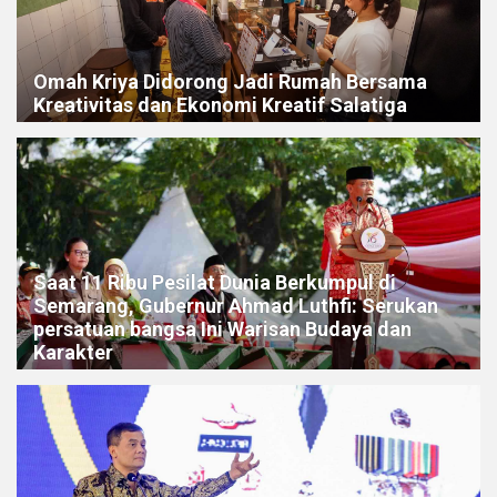
Omah Kriya Didorong Jadi Rumah Bersama
Kreativitas dan Ekonomi Kreatif Salatiga
Saat 11 Ribu Pesilat Dunia Berkumpul di
Semarang, Gubernur Ahmad Luthfi: Serukan
persatuan bangsa Ini Warisan Budaya dan
Karakter