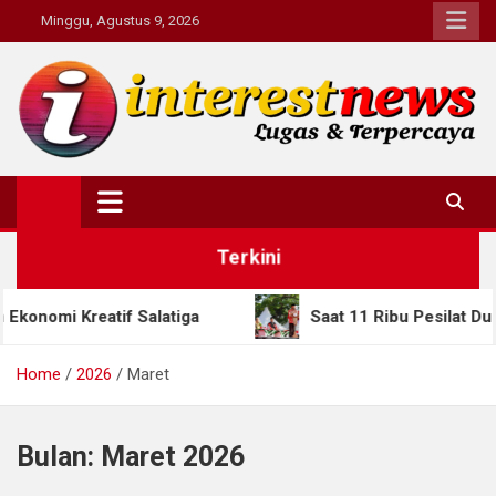
Skip
Minggu, Agustus 9, 2026
to
content
Interestnews.or.id
Terkini
if Salatiga
Saat 11 Ribu Pesilat Dunia Berkumpul
Home
2026
Maret
Bulan:
Maret 2026