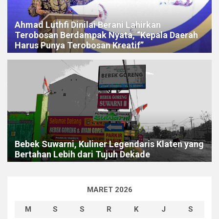
Ahmad Luthfi Dinilai Berani Lahirkan
Terobosan Berdampak Nyata, “Kepala Daerah
Harus Punya Terobosan Kreatif”
Bebek Suwarni, Kuliner Legendaris Klaten yang
Bertahan Lebih dari Tujuh Dekade
MARET 2026
M
S
S
R
K
J
S