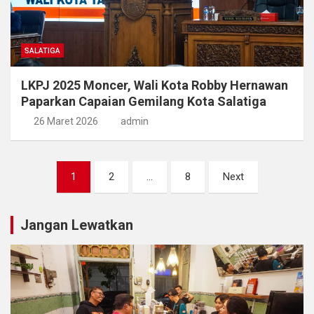
SALATIGA
LKPJ 2025 Moncer, Wali Kota Robby Hernawan
Paparkan Capaian Gemilang Kota Salatiga
26 Maret 2026
admin
Paginasi
1
2
…
8
Next
pos
Jangan Lewatkan