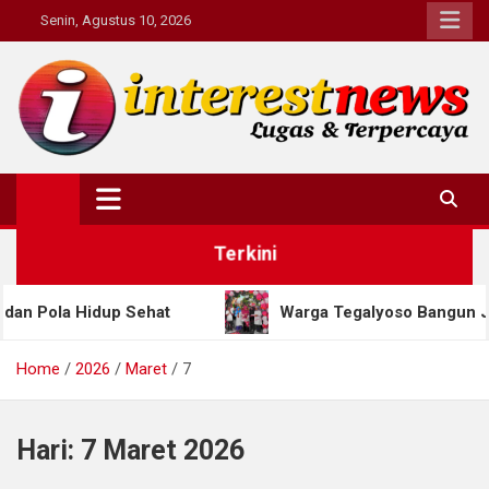
Skip
Senin, Agustus 10, 2026
to
content
Interestnews.or.id
Terkini
a Hidup Sehat
Warga Tegalyoso Bangun Jalan Sec
Home
2026
Maret
7
Hari:
7 Maret 2026