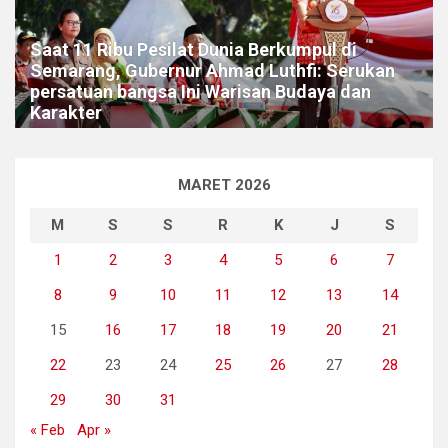
Saat 11 Ribu Pesilat Dunia Berkumpul di
Semarang, Gubernur Ahmad Luthfi: Serukan
persatuan bangsa Ini Warisan Budaya dan
Karakter
MARET 2026
M
S
S
R
K
J
S
1
2
3
4
5
6
7
8
9
10
11
12
13
14
15
16
17
18
19
20
21
22
23
24
25
26
27
28
29
30
31
« Feb
Apr »