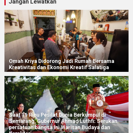
Jangan Lewatkan
Omah Kriya Didorong Jadi Rumah Bersama
Kreativitas dan Ekonomi Kreatif Salatiga
Saat 11 Ribu Pesilat Dunia Berkumpul di
Semarang, Gubernur Ahmad Luthfi: Serukan
persatuan bangsa Ini Warisan Budaya dan