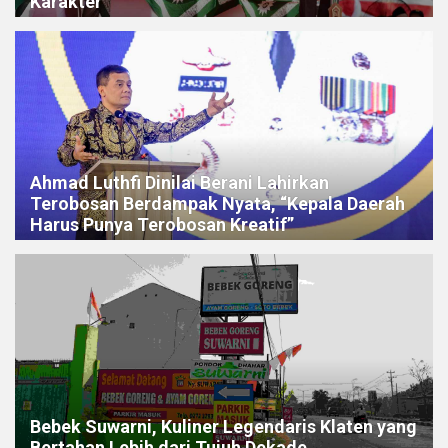
Karakter
Ahmad Luthfi Dinilai Berani Lahirkan
Terobosan Berdampak Nyata, “Kepala Daerah
Harus Punya Terobosan Kreatif”
Bebek Suwarni, Kuliner Legendaris Klaten yang
Bertahan Lebih dari Tujuh Dekade