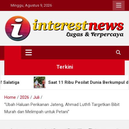
Skip
Minggu, Agustus 9, 2026
to
content
Interestnews.or.id
Terkini
Saat 11 Ribu Pesilat Dunia Berkumpul di Semarang, Guber
Home
2026
Juli
​”Ubah Haluan Perikanan Jateng, Ahmad Luthfi Targetkan Bibit
Murah dan Melimpah untuk Petani”