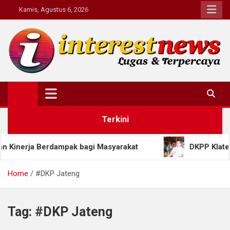
Skip
Kamis, Agustus 6, 2026
to
content
Interestnews.or.id
Terkini
rja Berdampak bagi Masyarakat
DKPP Klaten Siap
Home
#DKP Jateng
Tag:
#DKP Jateng