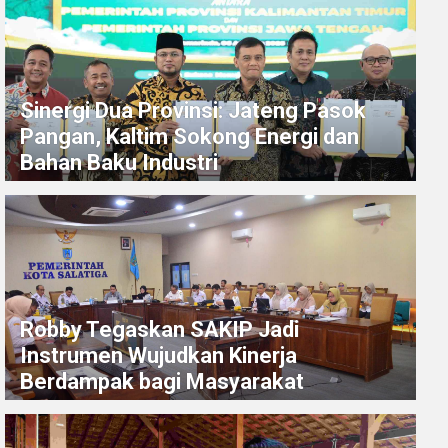
Sinergi Dua Provinsi: Jateng Pasok
Pangan, Kaltim Sokong Energi dan
Bahan Baku Industri
Robby Tegaskan SAKIP Jadi
Instrumen Wujudkan Kinerja
Berdampak bagi Masyarakat