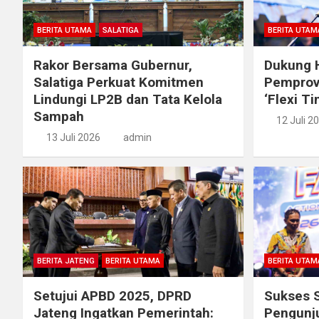
BERITA UTAMA
SALATIGA
BERITA UTAM
Rakor Bersama Gubernur,
Dukung H
Salatiga Perkuat Komitmen
Pemprov
Lindungi LP2B dan Tata Kelola
‘Flexi T
Sampah
12 Juli 2
13 Juli 2026
admin
BERITA JATENG
BERITA UTAMA
BERITA UTAM
Setujui APBD 2025, DPRD
Sukses S
Jateng Ingatkan Pemerintah:
Pengunju