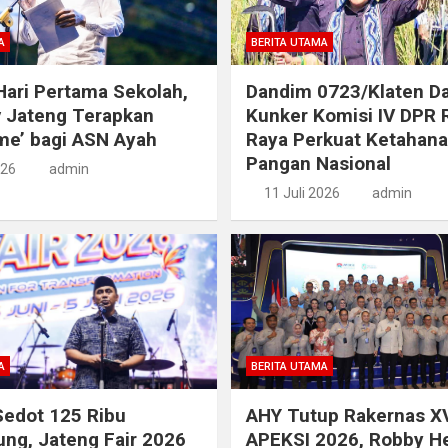
A
BERITA UTAMA
ari Pertama Sekolah,
Dandim 0723/Klaten D
 Jateng Terapkan
Kunker Komisi IV DPR 
ime’ bagi ASN Ayah
Raya Perkuat Ketahan
Pangan Nasional
026
admin
11 Juli 2026
admin
A
BERITA UTAMA
edot 125 Ribu
AHY Tutup Rakernas XV
ng, Jateng Fair 2026
APEKSI 2026, Robby H