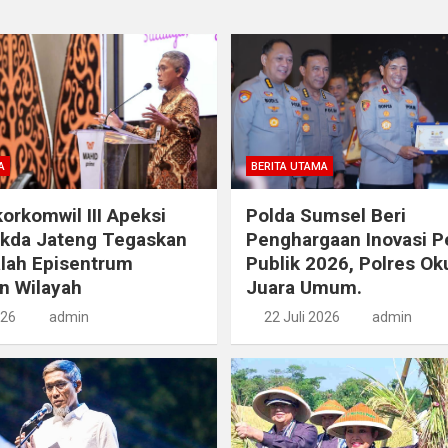
A
BERITA UTAMA
orkomwil III Apeksi
Polda Sumsel Beri
ekda Jateng Tegaskan
Penghargaan Inovasi P
lah Episentrum
Publik 2026, Polres Ok
n Wilayah
Juara Umum.
026
admin
22 Juli 2026
admin