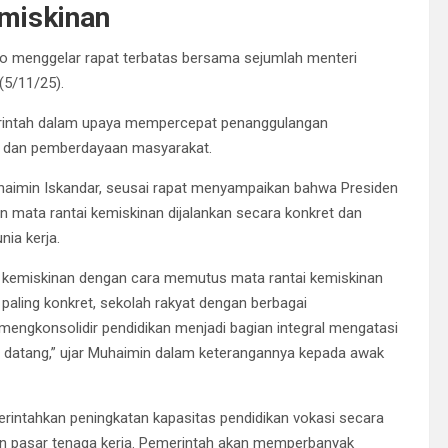
miskinan
o menggelar rapat terbatas bersama sejumlah menteri
(5/11/25).
erintah dalam upaya mempercepat penanggulangan
an dan pemberdayaan masyarakat.
aimin Iskandar, seusai rapat menyampaikan bahwa Presiden
mata rantai kemiskinan dijalankan secara konkret dan
nia kerja.
n kemiskinan dengan cara memutus mata rantai kemiskinan
 paling konkret, sekolah rakyat dengan berbagai
engkonsolidir pendidikan menjadi bagian integral mengatasi
 datang,” ujar Muhaimin dalam keterangannya kepada awak
intahkan peningkatan kapasitas pendidikan vokasi secara
dan pasar tenaga kerja. Pemerintah akan memperbanyak