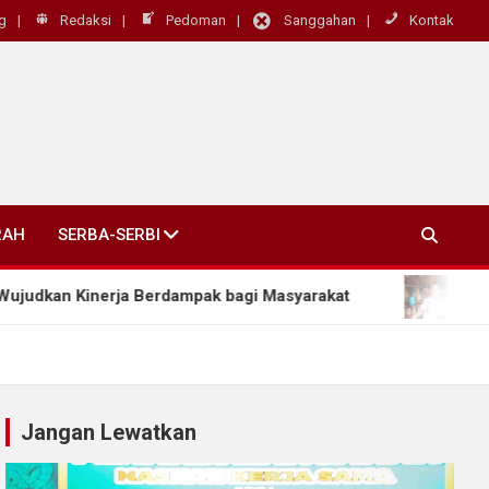
g
Redaksi
Pedoman
Sanggahan
Kontak
RAH
SERBA-SERBI
ja Berdampak bagi Masyarakat
DKPP Klaten Siapk
Jangan Lewatkan