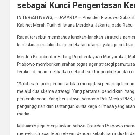
sebagai Kunci Pengentasan Ke
INTERESTNEWS
, – JAKARTA – Presiden Prabowo Subiant
Kabinet Merah Putih di Istana Merdeka, Jakarta, pada Rabu, 
Rapat tersebut membahas langkah-langkah strategis pem
kemiskinan melalui dua pendekatan utama, yakni pendidik
Menteri Koordinator Bidang Pemberdayaan Masyarakat, Muh
Prabowo memberikan arahan tegas agar strategi pemutusan 
terukur, dengan melibatkan seluruh sektor pendidikan dan du
“Salah satu poin penting adalah mengatasi penanggulanga
melalui dua skema strategi. Yang pertama, pendidikan. Yang
perkembangan. Yang berikutnya, bersama Pak Menko PMK, m
pengangguran dan tantangan dunia kerja di masa yang akan
media.
Muhaimin juga menjelaskan bahwa Presiden Prabowo memer
menyeluruh agar lebih relevan dengan kebutuhan industri 