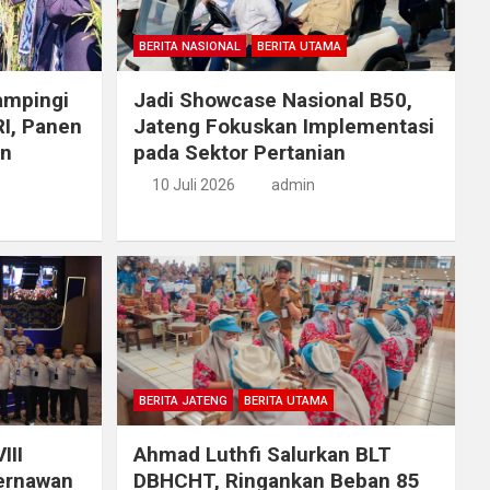
BERITA NASIONAL
BERITA UTAMA
ampingi
Jadi Showcase Nasional B50,
RI, Panen
Jateng Fokuskan Implementasi
an
pada Sektor Pertanian
10 Juli 2026
admin
BERITA JATENG
BERITA UTAMA
III
Ahmad Luthfi Salurkan BLT
ernawan
DBHCHT, Ringankan Beban 85