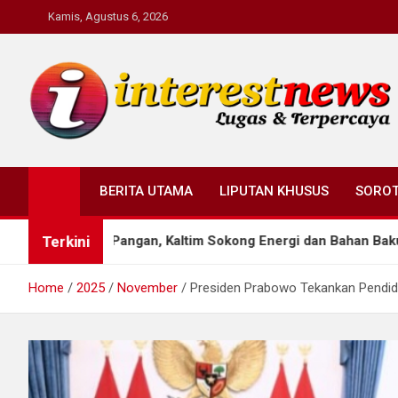
Skip
Kamis, Agustus 6, 2026
to
content
Interestnews.or.id
BERITA UTAMA
LIPUTAN KHUSUS
SORO
Terkini
ok Pangan, Kaltim Sokong Energi dan Bahan Baku Industri
Home
2025
November
Presiden Prabowo Tekankan Pendid