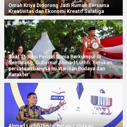
Omah Kriya Didorong Jadi Rumah Bersama
Kreativitas dan Ekonomi Kreatif Salatiga
Saat 11 Ribu Pesilat Dunia Berkumpul di
Semarang, Gubernur Ahmad Luthfi: Serukan
persatuan bangsa Ini Warisan Budaya dan
Karakter
Ahmad Luthfi Dinilai Berani Lahirkan