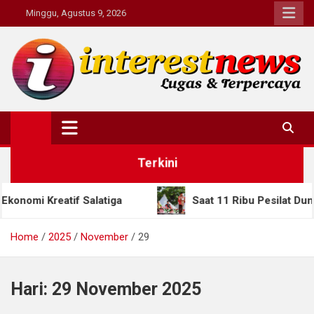
Skip
Minggu, Agustus 9, 2026
to
content
Interestnews.or.id
Terkini
f Salatiga
Saat 11 Ribu Pesilat Dunia Berkumpul 
Home
2025
November
29
Hari:
29 November 2025