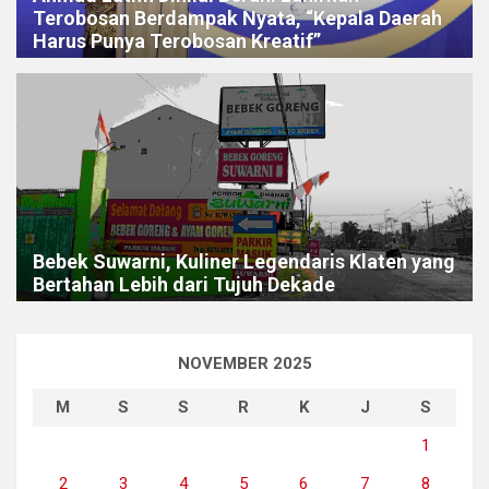
Terobosan Berdampak Nyata, “Kepala Daerah
Harus Punya Terobosan Kreatif”
Bebek Suwarni, Kuliner Legendaris Klaten yang
Bertahan Lebih dari Tujuh Dekade
NOVEMBER 2025
M
S
S
R
K
J
S
1
2
3
4
5
6
7
8