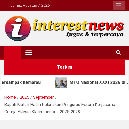
Skip
Jumat, Agustus 7, 2026
to
content
Interestnews.or.id
Terkini
emarau
MTQ Nasional XXXI 2026 di Jateng Bawa T
Home
2025
September
Bupati Klaten Hadiri Pelantikan Pengurus Forum Kerjasama
Gereja Eklesia Klaten periode 2025-2028