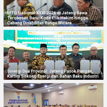
MTQ Nasional XXXI 2026 di Jateng Bawa
Terobosan Baru: Kode Etik Hakim hingga
Cabang Disabilitas Rungu Wicara
Sinergi Dua Provinsi: Jateng Pasok Pangan,
Kaltim Sokong Energi dan Bahan Baku Industri