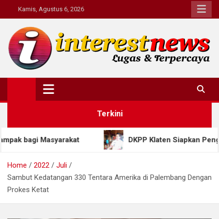
Skip
Kamis, Agustus 6, 2026
to
content
Interestnews.or.id
Terkini
rakat
DKPP Klaten Siapkan Penguatan Produksi T
Home
2022
Juli
Sambut Kedatangan 330 Tentara Amerika di Palembang Dengan
Prokes Ketat