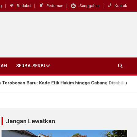
g
Redaksi
Pedoman
Sanggahan
Kontak
RAH
SERBA-SERBI
n Baru: Kode Etik Hakim hingga Cabang Disabilitas Rungu Wic
Jangan Lewatkan