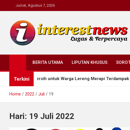
Skip
Jumat, Agustus 7, 2026
to
content
Interestnews.or.id
BERITA UTAMA
LIPUTAN KHUSUS
SORO
Terkini
kan Air Bersih untuk Warga Lereng Merapi Terdampak Kemarau
Home
2022
Juli
19
Hari:
19 Juli 2022