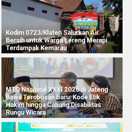
Kodim 0723/Klaten Salurkan Air
Bersih untuk Warga Lereng Merapi
Terdampak Kemarau
MTQ Nasional XXXI 2026 di Jateng
Bawa Terobosan Baru: Kode Etik
Hakim hingga Cabang Disabilitas
Rungu Wicara