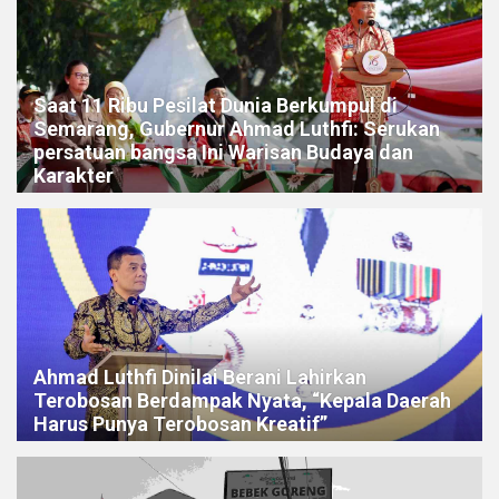
Saat 11 Ribu Pesilat Dunia Berkumpul di
Semarang, Gubernur Ahmad Luthfi: Serukan
persatuan bangsa Ini Warisan Budaya dan
Karakter
Ahmad Luthfi Dinilai Berani Lahirkan
Terobosan Berdampak Nyata, “Kepala Daerah
Harus Punya Terobosan Kreatif”