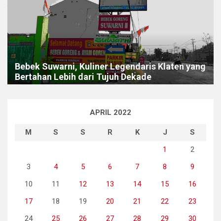
Bebek Suwarni, Kuliner Legendaris Klaten yang
Bertahan Lebih dari Tujuh Dekade
APRIL 2022
M
S
S
R
K
J
S
1
2
3
4
5
6
7
8
9
10
11
12
13
14
15
16
17
18
19
20
21
22
23
24
25
26
27
28
29
30