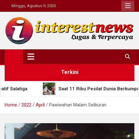
Skip
Minggu, Agustus 9, 2026
to
content
Interestnews.or.id
Terkini
Saat 11 Ribu Pesilat Dunia Berkumpul di Semarang, Guber
Home
2022
April
Pawiwahan Malam Selikuran