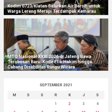
Kodim 0723/Klaten Salurkan Air Bersih untuk
Warga Lereng Merapi Terdampak Kemarau
MTQ Nasional XXXI 2026 di Jateng Bawa
Terobosan Baru: Kode Etik Hakim hingga
Cabang Disabilitas Rungu Wicara
SEPTEMBER 2021
M
S
S
R
K
J
S
1
2
3
4