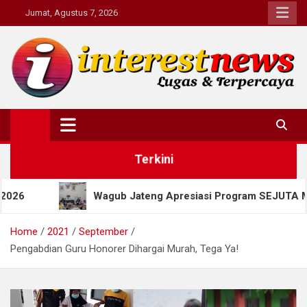
Skip
Jumat, Agustus 7, 2026
to
content
Interestnews.or.id
Terkini
Wagub Jateng Apresiasi Program SEJUTA MIJEL, Salatiga Doro
Home
2021
September
Pengabdian Guru Honorer Dihargai Murah, Tega Ya!