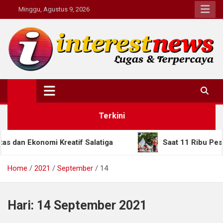
Skip
Minggu, Agustus 9, 2026
to
content
Interestnews.or.id
Terkini
Ekonomi Kreatif Salatiga
Saat 11 Ribu Pesilat D
Home
2021
September
14
Hari:
14 September 2021