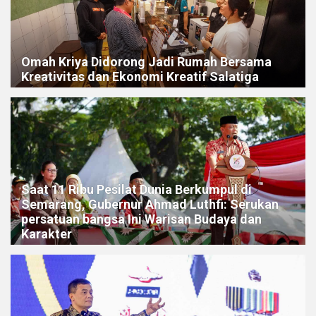
Omah Kriya Didorong Jadi Rumah Bersama
Kreativitas dan Ekonomi Kreatif Salatiga
Saat 11 Ribu Pesilat Dunia Berkumpul di
Semarang, Gubernur Ahmad Luthfi: Serukan
persatuan bangsa Ini Warisan Budaya dan
Karakter