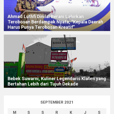
Ahmad Luthfi Dinilai Berani Lahirkan
Terobosan Berdampak Nyata, “Kepala Daerah
Harus Punya Terobosan Kreatif”
Bebek Suwarni, Kuliner Legendaris Klaten yang
Bertahan Lebih dari Tujuh Dekade
SEPTEMBER 2021
M
S
S
R
K
J
S