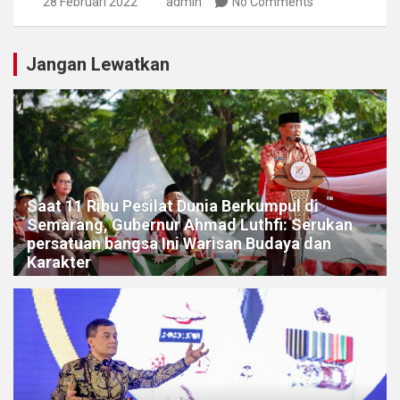
28 Februari 2022
admin
No Comments
Jangan Lewatkan
Saat 11 Ribu Pesilat Dunia Berkumpul di
Semarang, Gubernur Ahmad Luthfi: Serukan
persatuan bangsa Ini Warisan Budaya dan
Karakter