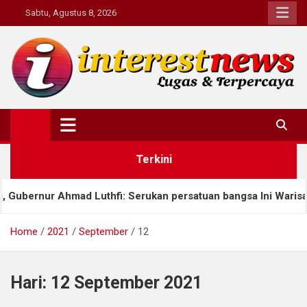
Skip
Sabtu, Agustus 8, 2026
to
content
Interestnews.or.id
Terkini
nur Ahmad Luthfi: Serukan persatuan bangsa Ini Warisan Buday
Home
2021
September
12
Hari:
12 September 2021