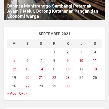
Babinsa Manisrenggo Sambangi Peternak
Ayam Petelur, Dorong Ketahanan Pangan dan
Ekonomi Warga
SEPTEMBER 2021
M
S
S
R
K
J
S
1
2
3
4
5
6
7
8
9
10
11
12
13
14
15
16
17
18
19
20
21
22
23
24
25
26
27
28
29
30
« Agu
Okt »