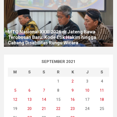
MTQ Nasional XXXI 2026 di Jateng Bawa
Terobosan Baru: Kode Etik Hakim hingga
Cabang Disabilitas Rungu Wicara
SEPTEMBER 2021
M
S
S
R
K
J
S
1
2
3
4
5
6
7
8
9
10
11
12
13
14
15
16
17
18
19
20
21
22
23
24
25