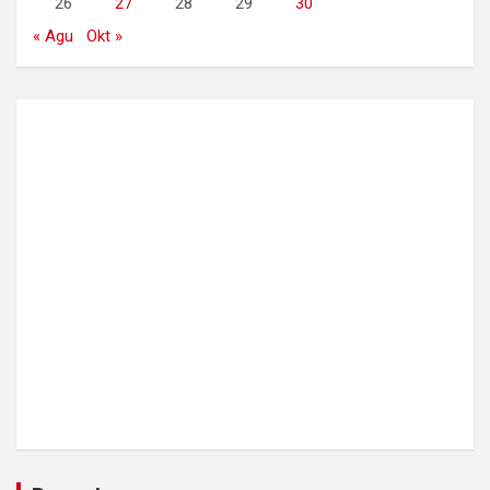
26
27
28
29
30
« Agu
Okt »