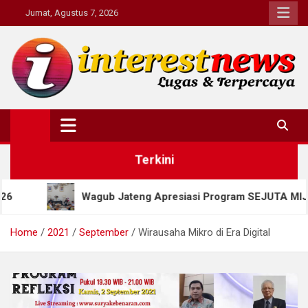
Skip
Jumat, Agustus 7, 2026
to
content
Interestnews.or.id
Terkini
ub Jateng Apresiasi Program SEJUTA MIJEL, Salatiga Dorong 
Home
2021
September
Wirausaha Mikro di Era Digital