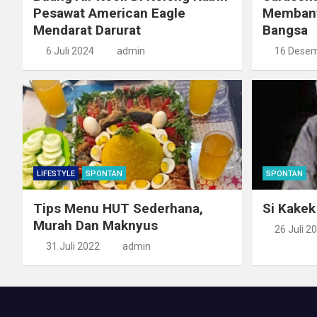
Pesawat American Eagle
Membant
Mendarat Darurat
Bangsa
6 Juli 2024
admin
16 Desem
LIFESTYLE
SPONTAN
SPONTAN
Tips Menu HUT Sederhana,
Si Kakek
Murah Dan Maknyus
26 Juli 2
31 Juli 2022
admin