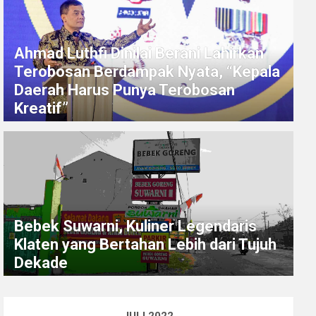
Ahmad Luthfi Dinilai Berani Lahirkan
Terobosan Berdampak Nyata, “Kepala
Daerah Harus Punya Terobosan
Kreatif”
Bebek Suwarni, Kuliner Legendaris
Klaten yang Bertahan Lebih dari Tujuh
Dekade