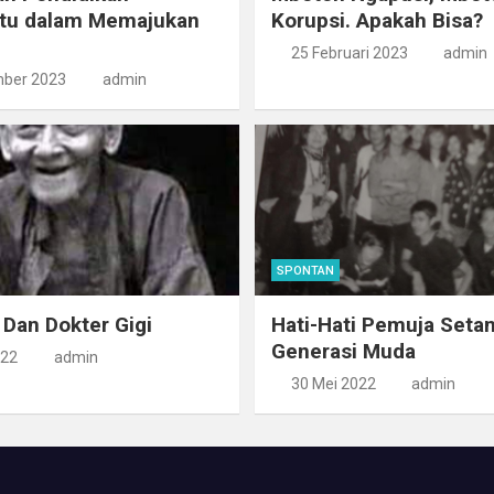
u dalam Memajukan
Korupsi. Apakah Bisa?
25 Februari 2023
admin
ber 2023
admin
SPONTAN
 Dan Dokter Gigi
Hati-Hati Pemuja Setan
Generasi Muda
022
admin
30 Mei 2022
admin