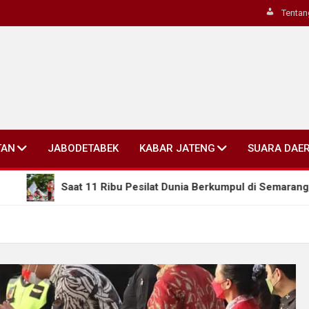
Tentan
TAN
JABODETABEK
KABAR JATENG
SUARA DAE
t 11 Ribu Pesilat Dunia Berkumpul di Semarang, Gubernur Ahma