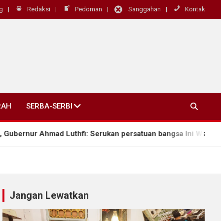
g
Redaksi
Pedoman
Sanggahan
Kontak
RAH
SERBA-SERBI
d Luthfi: Serukan persatuan bangsa Ini Warisan Budaya dan Ka
Jangan Lewatkan