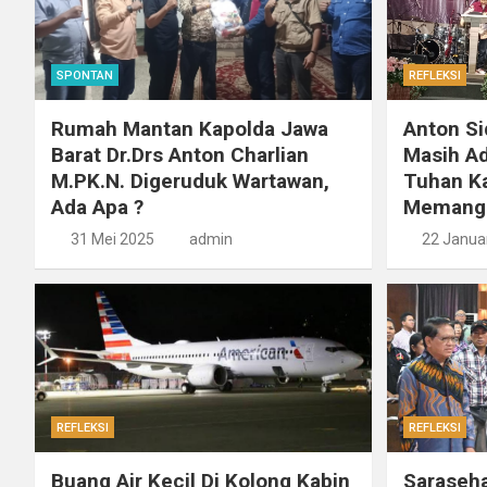
SPONTAN
REFLEKSI
Rumah Mantan Kapolda Jawa
Anton Si
Barat Dr.Drs Anton Charlian
Masih Ad
M.PK.N. Digeruduk Wartawan,
Tuhan K
Ada Apa ?
Memanggi
31 Mei 2025
admin
22 Janua
REFLEKSI
REFLEKSI
Buang Air Kecil Di Kolong Kabin
Saraseh