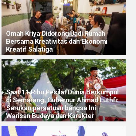
Omah Kriya Didorong Jadi Rumah
Bersama Kreativitas dan Ekonomi
Kreatif Salatiga
Saat 11 Ribu Pesilat Dunia Berkumpul
di Semarang, Gubernur Ahmad Luthfi:
Serukan persatuan bangsa Ini
Warisan Budaya dan Karakter