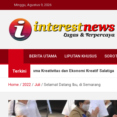
Skip
Minggu, Agustus 9, 2026
to
content
Interestnews.or.id
BERITA UTAMA
LIPUTAN KHUSUS
SORO
Terkini
ama Kreativitas dan Ekonomi Kreatif Salatiga
Saa
Home
2022
Juli
Selamat Datang Ibu, di Semarang