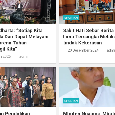
SPONTAN
dharta: “Setiap Kita
Sakit Hati Sebar Berita
a Dan Dapat Melayani
Lima Tersangka Melak
arena Tuhan
tindak Kekerasan
l Kita”
20 Desember 2024
admi
ri 2025
admin
SPONTAN
an Pendidikan
Mboten Ngapusi, Mbot