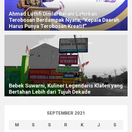
Ahmad Luthfi Dinilai Berani Lahirkan
Terobosan Berdampak Nyata, “Kepala Daerah
Harus Punya Terobosan Kreatif”
Bebek Suwarni, Kuliner Legendaris Klaten yang
Bertahan Lebih dari Tujuh Dekade
SEPTEMBER 2021
M
S
S
R
K
J
S