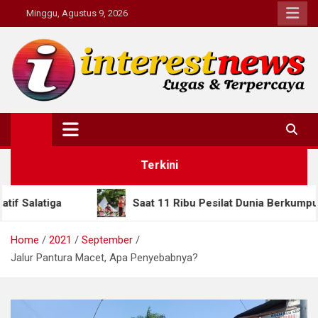
Skip
Minggu, Agustus 9, 2026
to
content
Interestnews.or.id
Terkini
Saat 11 Ribu Pesilat Dunia Berkumpul di Semarang, Gu
Home
2021
September
Jalur Pantura Macet, Apa Penyebabnya?