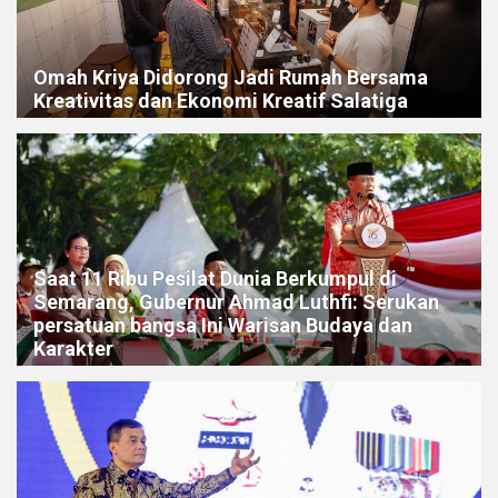
Omah Kriya Didorong Jadi Rumah Bersama
Kreativitas dan Ekonomi Kreatif Salatiga
Saat 11 Ribu Pesilat Dunia Berkumpul di
Semarang, Gubernur Ahmad Luthfi: Serukan
persatuan bangsa Ini Warisan Budaya dan
Karakter