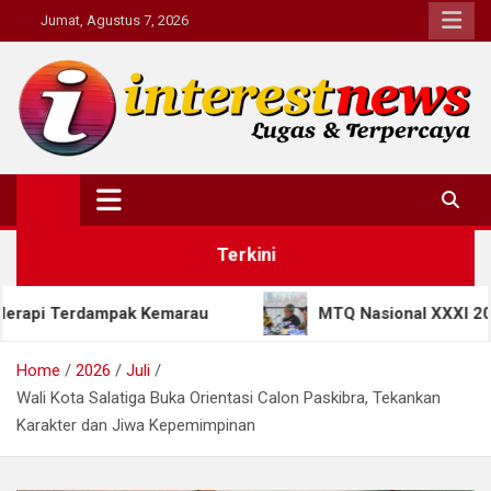
Skip
Jumat, Agustus 7, 2026
to
content
Interestnews.or.id
Terkini
k Kemarau
MTQ Nasional XXXI 2026 di Jateng Bawa
Home
2026
Juli
Wali Kota Salatiga Buka Orientasi Calon Paskibra, Tekankan
Karakter dan Jiwa Kepemimpinan