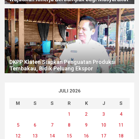
DKPP Klaten Siapkan Penguatan Produksi
Tembakau, Bidik Peluang Ekspor
JULI 2026
M
S
S
R
K
J
S
1
2
3
4
5
6
7
8
9
10
11
12
13
14
15
16
17
18