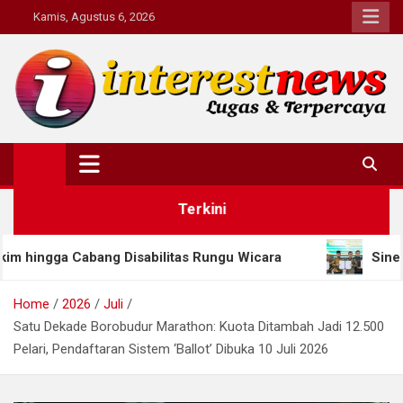
Skip
Kamis, Agustus 6, 2026
to
content
Interestnews.or.id
Terkini
sabilitas Rungu Wicara
Sinergi Dua Provinsi: Jat
Home
2026
Juli
Satu Dekade Borobudur Marathon: Kuota Ditambah Jadi 12.500
Pelari, Pendaftaran Sistem ‘Ballot’ Dibuka 10 Juli 2026