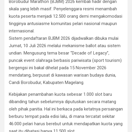
Borobudur Marathon (BJBM) 2026 kembali hadir dengan
skala yang lebih masif. Penyelenggara resmi menambah
kuota peserta menjadi 12.500 orang demi mengakomodasi
tingginya antusiasme komunitas pelari nasional maupun
internasional.
​Sistem pendaftaran BJBM 2026 dijadwalkan dibuka mulai
Jumat, 10 Juli 2026 melalui mekanisme ballot atau sistem
undian. Mengusung tema besar “Decade of Legacy”,
puncak event olahraga berbasis pariwisata (sport tourism)
bergengsi ini bakal dihelat pada 15 November 2026
mendatang, berpusat di kawasan warisan budaya dunia,
Candi Borobudur, Kabupaten Magelang.
​Kebijakan penambahan kuota sebesar 1.000 slot baru
dibanding tahun sebelumnya diputuskan secara matang
oleh pihak panitia. Hal ini berkaca pada ketatnya persaingan
berburu tempat pada edisi lalu, di mana tercatat sekitar
46.000 pelari harus berebut untuk mendapatkan kuota yang
saat itu dibatasi hanya 11.500 slot.