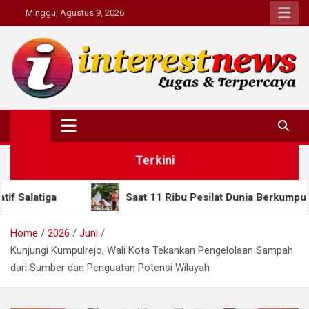
Skip
Minggu, Agustus 9, 2026
to
content
Interestnews.or.id
Terkini
Saat 11 Ribu Pesilat Dunia Berkumpul di Semarang, Gub
Home
2026
Juni
Kunjungi Kumpulrejo, Wali Kota Tekankan Pengelolaan Sampah
dari Sumber dan Penguatan Potensi Wilayah