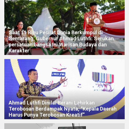
Saat 11 Ribu Pesilat Dunia Berkumpul di
Semarang, Gubernur Ahmad Luthfi: Serukan
persatuan bangsa Ini Warisan Budaya dan
Karakter
Ahmad Luthfi Dinilai Berani Lahirkan
Terobosan Berdampak Nyata, “Kepala Daerah
Harus Punya Terobosan Kreatif”