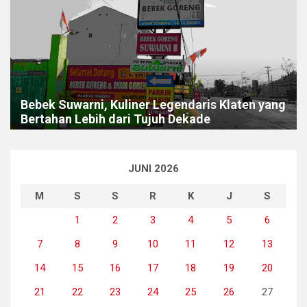
Bebek Suwarni, Kuliner Legendaris Klaten yang
Bertahan Lebih dari Tujuh Dekade
JUNI 2026
M
S
S
R
K
J
S
1
2
3
4
5
6
7
8
9
10
11
12
13
14
15
16
17
18
19
20
21
22
23
24
25
26
27