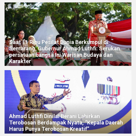
Saat 11 Ribu Pesilat Dunia Berkumpul di
Semarang, Gubernur Ahmad Luthfi: Serukan
persatuan bangsa Ini Warisan Budaya dan
Karakter
Ahmad Luthfi Dinilai Berani Lahirkan
Terobosan Berdampak Nyata, “Kepala Daerah
Harus Punya Terobosan Kreatif”