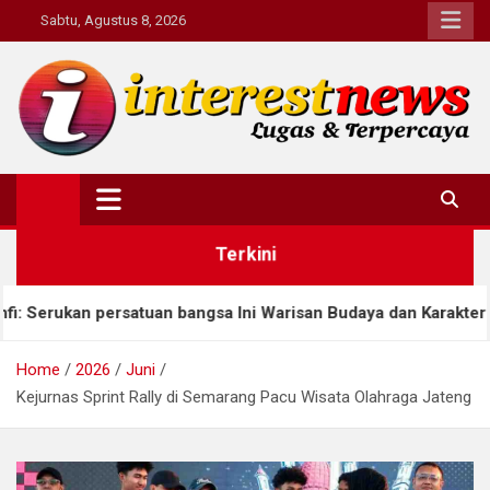
Skip
Sabtu, Agustus 8, 2026
to
content
Interestnews.or.id
Terkini
an bangsa Ini Warisan Budaya dan Karakter
Ahmad
Home
2026
Juni
Kejurnas Sprint Rally di Semarang Pacu Wisata Olahraga Jateng