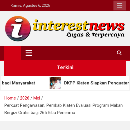
Skip
Kamis, Agustus 6, 2026
to
content
Interestnews.or.id
Terkini
DKPP Klaten Siapkan Penguatan Produksi Tembaka
Home
2026
Mei
Perkuat Pengawasan, Pemkab Klaten Evaluasi Program Makan
Bergizi Gratis bagi 265 Ribu Penerima