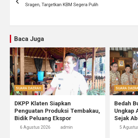
pos
Sragen, Targetkan KBM Segera Pulih
Baca Juga
SUARA DAERAH
SUARA DAER
DKPP Klaten Siapkan
Bedah B
Penguatan Produksi Tembakau,
Ungkap A
Bidik Peluang Ekspor
Sejak Ab
6 Agustus 2026
admin
5 Agustu