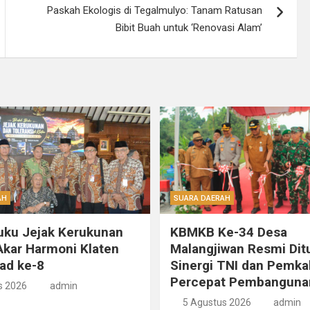
Paskah Ekologis di Tegalmulyo: Tanam Ratusan
Bibit Buah untuk ‘Renovasi Alam’
AH
SUARA DAERAH
uku Jejak Kerukunan
KBMKB Ke-34 Desa
kar Harmoni Klaten
Malangjiwan Resmi Dit
ad ke-8
Sinergi TNI dan Pemka
Percepat Pembanguna
s 2026
admin
5 Agustus 2026
admin