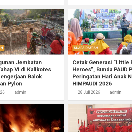
AH
SUARA DAERAH
unan Jembatan
Cetak Generasi “Little
ahap VI di Kalikotes
Heroes”, Bunda PAUD 
engerjaan Balok
Peringatan Hari Anak N
an Pylon
HIMPAUDI 2026
026
admin
28 Juli 2026
admin