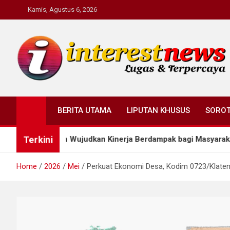
Skip
Kamis, Agustus 6, 2026
to
content
Interestnews.or.id
BERITA UTAMA
LIPUTAN KHUSUS
SORO
Terkini
umen Wujudkan Kinerja Berdampak bagi Masyarakat
Home
2026
Mei
Perkuat Ekonomi Desa, Kodim 0723/Klaten