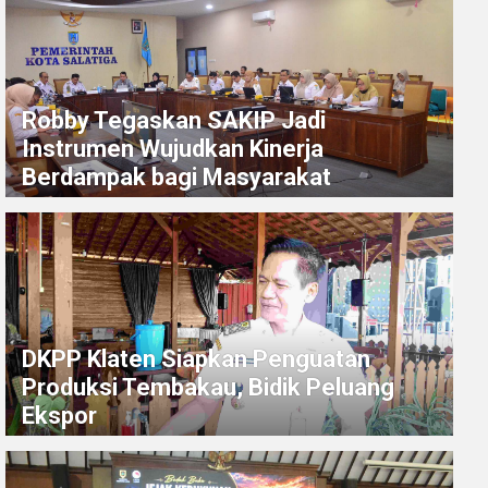
Robby Tegaskan SAKIP Jadi
Instrumen Wujudkan Kinerja
Berdampak bagi Masyarakat
DKPP Klaten Siapkan Penguatan
Produksi Tembakau, Bidik Peluang
Ekspor