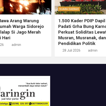
AH
SUARA DAERAH
Mawa Arang Warung
1.500 Kader PDIP Dapil
Rumah Warga Sidorejo
Padati Grha Bung Karn
ilalap Si Jago Merah
Perkuat Soliditas Lewa
i Hari
Musran, Musranak, dan
Pendidikan Politik
026
admin
28 Juli 2026
admin