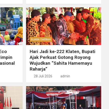
SUARA DAERAH
 Eco
Hari Jadi ke-222 Klaten, Bupati
Pimpin
Ajak Perkuat Gotong Royong
asional
Wujudkan “Sahita Hamemayu
Raharja”
28 Juli 2026
admin