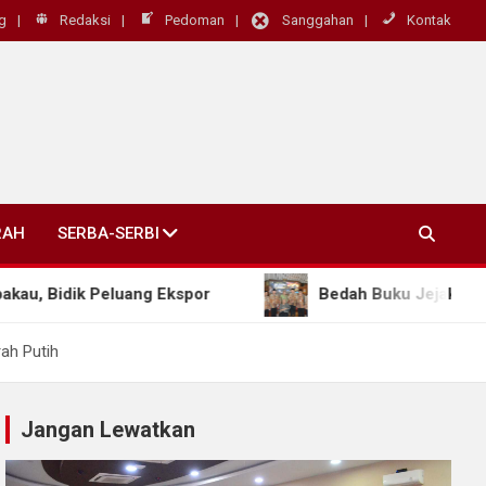
g
Redaksi
Pedoman
Sanggahan
Kontak
RAH
SERBA-SERBI
eluang Ekspor
Bedah Buku Jejak Kerukunan Ungkap
ah Putih
Jangan Lewatkan