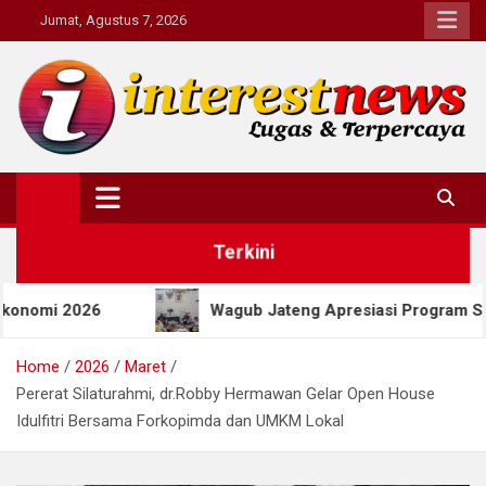
Skip
Jumat, Agustus 7, 2026
to
content
Interestnews.or.id
Terkini
Wagub Jateng Apresiasi Program SEJUTA MIJEL, Salat
Home
2026
Maret
Pererat Silaturahmi, dr.Robby Hermawan Gelar Open House
Idulfitri Bersama Forkopimda dan UMKM Lokal