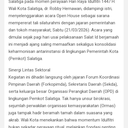
Salatiga pada momen perayaan Hari Raya Idulfitri 1447 H.
Wali Kota Salatiga, dr. Robby Hernawan, didampingi istri,
menyelenggarakan acara Open House sebagai sarana
mempererat tali silaturahmi dengan jajaran pemerintahan
dan tokoh masyarakat, Sabtu (21/03/2026). ​Acara yang
dimulai sejak pagi hari usai pelaksanaan Salat Id berjamaah
ini menjadi ajang saling memaafkan sekaligus konsolidasi
keharmonisan antarinstansi di lingkungan Pemerintah Kota
(Pemkot) Salatiga.
​Sinergi Lintas Sektoral
​Kegiatan ini dihadiri langsung oleh jajaran Forum Koordinasi
Pimpinan Daerah (Forkopimda), Sekretaris Daerah (Sekda),
serta keluarga besar Organisasi Perangkat Daerah (OPD) di
lingkungan Pemkot Salatiga. Tak hanya unsur birokrasi,
sejumlah perwakilan organisasi kemasyarakatan (Ormas)
juga tampak hadir beramah tamah dalam suasana yang
akrab. ​Wali Kota menekankan bahwa momentum Idulfitri
bukan sekadar perayaan ritual, melainkan fondasi penting