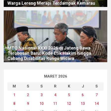
Warga Lereng Merapi Terdampak Kemarau
MTQ Nasional XXXI 2026 di Jateng Bawa
Terobosan Baru: Kode Etik Hakim hingga
Cabang Disabilitas Rungu Wicara
MARET 2026
M
S
S
R
K
J
S
1
2
3
4
5
6
7
8
9
10
11
12
13
14