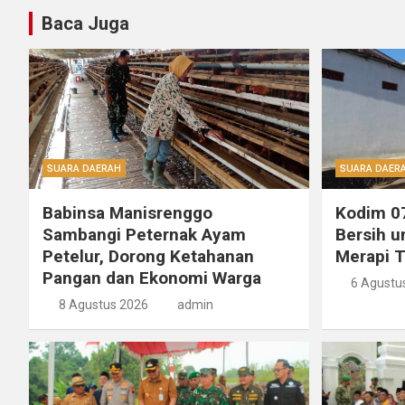
Baca Juga
SUARA DAERAH
SUARA DAER
Babinsa Manisrenggo
Kodim 07
Sambangi Peternak Ayam
Bersih u
Petelur, Dorong Ketahanan
Merapi 
Pangan dan Ekonomi Warga
6 Agustu
8 Agustus 2026
admin