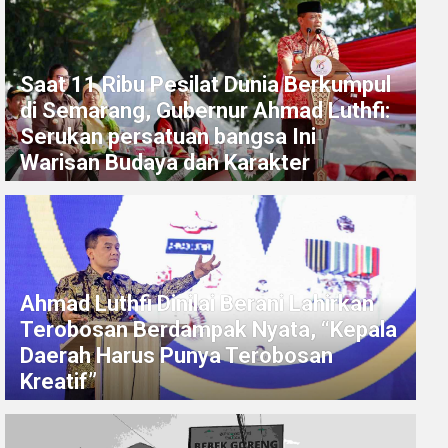
Saat 11 Ribu Pesilat Dunia Berkumpul
di Semarang, Gubernur Ahmad Luthfi:
Serukan persatuan bangsa Ini
Warisan Budaya dan Karakter
Ahmad Luthfi Dinilai Berani Lahirkan
Terobosan Berdampak Nyata, “Kepala
Daerah Harus Punya Terobosan
Kreatif”