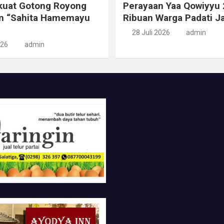
kuat Gotong Royong
Perayaan Yaa Qowiyyu 
n “Sahita Hamemayu
Ribuan Warga Padati J
28 Juli 2026
admin
026
admin