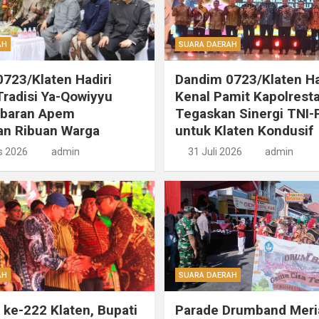
AH
SUARA DAERAH
723/Klaten Hadiri
Dandim 0723/Klaten Ha
radisi Ya-Qowiyyu
Kenal Pamit Kapolresta
ebaran Apem
Tegaskan Sinergi TNI-P
an Ribuan Warga
untuk Klaten Kondusif
s 2026
admin
31 Juli 2026
admin
AH
SUARA DAERAH
i ke-222 Klaten, Bupati
Parade Drumband Meri