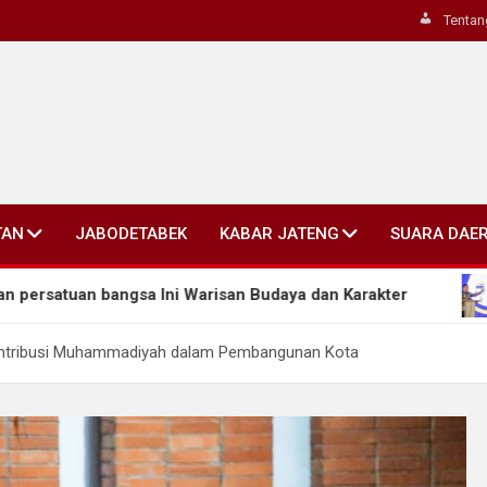
Tentan
TAN
JABODETABEK
KABAR JATENG
SUARA DAE
gsa Ini Warisan Budaya dan Karakter
Ahmad Luthf
ontribusi Muhammadiyah dalam Pembangunan Kota