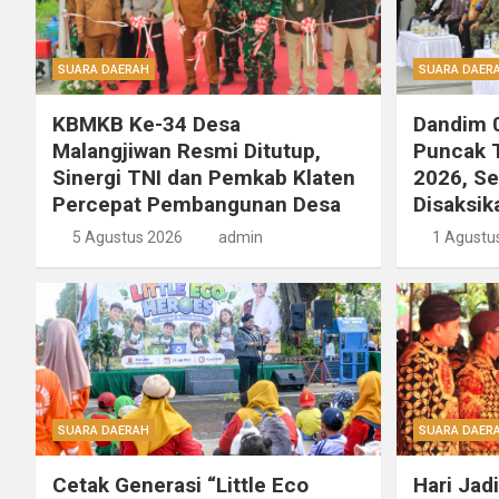
SUARA DAERAH
SUARA DAER
KBMKB Ke-34 Desa
Dandim 0
Malangjiwan Resmi Ditutup,
Puncak T
Sinergi TNI dan Pemkab Klaten
2026, S
Percepat Pembangunan Desa
Disaksik
5 Agustus 2026
admin
1 Agustu
SUARA DAERAH
SUARA DAER
Cetak Generasi “Little Eco
Hari Jad