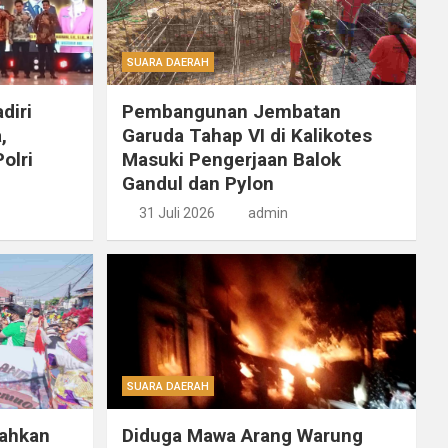
SUARA DAERAH
diri
Pembangunan Jembatan
,
Garuda Tahap VI di Kalikotes
olri
Masuki Pengerjaan Balok
Gandul dan Pylon
31 Juli 2026
admin
SUARA DAERAH
ahkan
Diduga Mawa Arang Warung