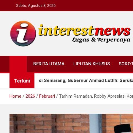
Skip
Sabtu, Agustus 8, 2026
to
content
Interestnews.or.id
BERITA UTAMA
LIPUTAN KHUSUS
SORO
Terkini
pul di Semarang, Gubernur Ahmad Luthfi: Serukan persatuan ban
Home
2026
Februari
Tarhim Ramadan, Robby Apresiasi K