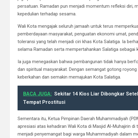
persatuan. Ramadan pun menjadi momentum refleksi diri, m
kepedulian terhadap sesama.
Wali Kota mengajak seluruh jamaah untuk terus memperkuat 
pemberdayaan masyarakat, penguatan ekonomi umat, pendi
toleransi yang telah menjadi ciri khas Kota Salatiga. Ia 
selama Ramadan serta mempertahankan Salatiga sebagai kota
Ia juga menegaskan bahwa pembangunan tidak hanya berfoku
dan spiritual masyarakat. Dengan semangat gotong royong
keberkahan dan semakin memajukan Kota Salatiga.
BACA JUGA:
Sekitar 14 Kios Liar Dibongkar Sete
Tempat Prostitusi
Sementara itu, Ketua Pimpinan Daerah Muhammadiyah (PDM) 
apresiasi atas kehadiran Wali Kota di Masjid Al-Muhajirin
menjadi penyemangat bagi warga Muhammadiyah dalam men