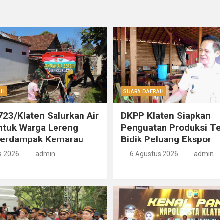
AH
SUARA DAERAH
23/Klaten Salurkan Air
DKPP Klaten Siapkan
ntuk Warga Lereng
Penguatan Produksi T
Terdampak Kemarau
Bidik Peluang Ekspor
s 2026
admin
6 Agustus 2026
admin