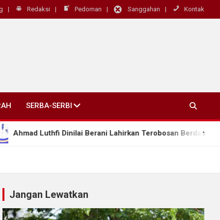
g
Redaksi
Pedoman
Sanggahan
Kontak
RAH
SERBA-SERBI
i Dinilai Berani Lahirkan Terobosan Berdampak Nyata, “Kepala
Jangan Lewatkan