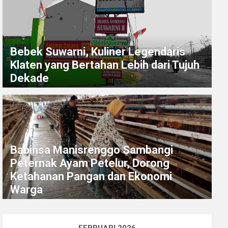
Bebek Suwarni, Kuliner Legendaris
Klaten yang Bertahan Lebih dari Tujuh
Dekade
Babinsa Manisrenggo Sambangi
Peternak Ayam Petelur, Dorong
Ketahanan Pangan dan Ekonomi
Warga