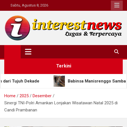
Skip
Sabtu, Agustus 8, 2026
to
content
Interestnews.or.id
Terkini
ade
Babinsa Manisrenggo Sambangi Peternak Ayam
Home
2025
Desember
Sinergi TNI-Polri Amankan Lonjakan Wisatawan Natal 2025 di
Candi Prambanan