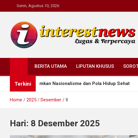
Skip
Senin, Agustus 10, 2026
to
content
Interestnews.or.id
BERITA UTAMA
LIPUTAN KHUSUS
SORO
Terkini
glor Tanamkan Nasionalisme dan Pola Hidup Sehat
Home
2025
Desember
8
Hari:
8 Desember 2025