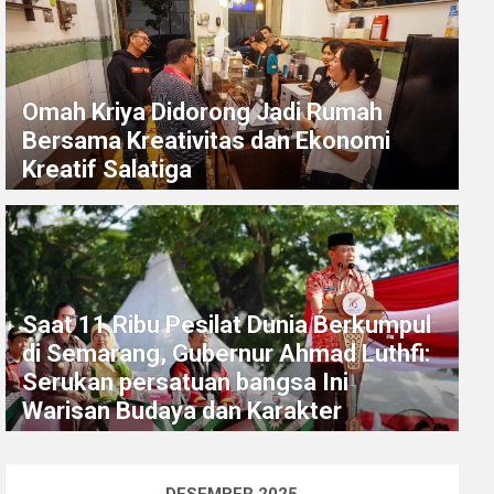
Omah Kriya Didorong Jadi Rumah
Bersama Kreativitas dan Ekonomi
Kreatif Salatiga
Saat 11 Ribu Pesilat Dunia Berkumpul
di Semarang, Gubernur Ahmad Luthfi:
Serukan persatuan bangsa Ini
Warisan Budaya dan Karakter