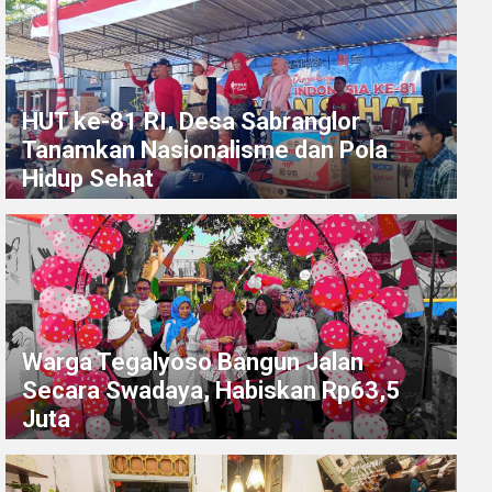
HUT ke-81 RI, Desa Sabranglor
Tanamkan Nasionalisme dan Pola
Hidup Sehat
Warga Tegalyoso Bangun Jalan
Secara Swadaya, Habiskan Rp63,5
Juta